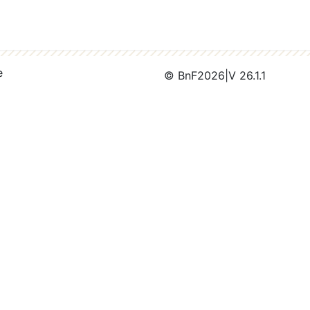
e
© BnF
2026
|
V 26.1.1