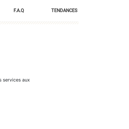
F.A.Q
TENDANCES
s services aux