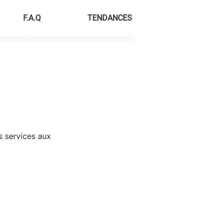
F.A.Q
TENDANCES
s services aux