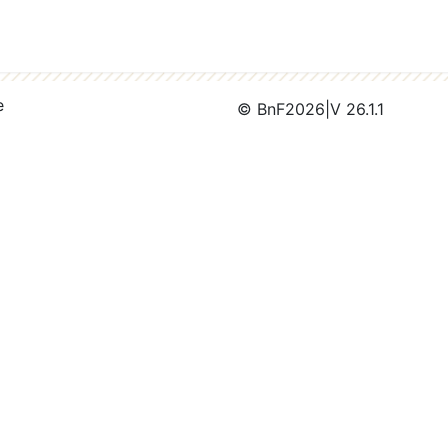
e
© BnF
2026
|
V 26.1.1