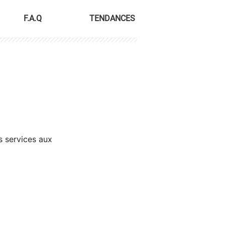
F.A.Q
TENDANCES
s services aux