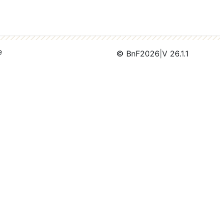
e
© BnF
2026
|
V 26.1.1