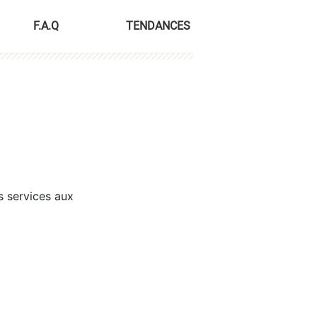
F.A.Q
TENDANCES
s services aux