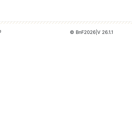
e
© BnF
2026
|
V 26.1.1