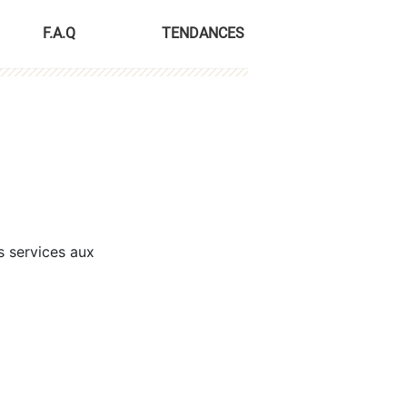
F.A.Q
TENDANCES
s services aux