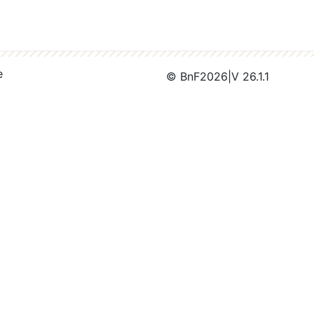
e
© BnF
2026
|
V 26.1.1