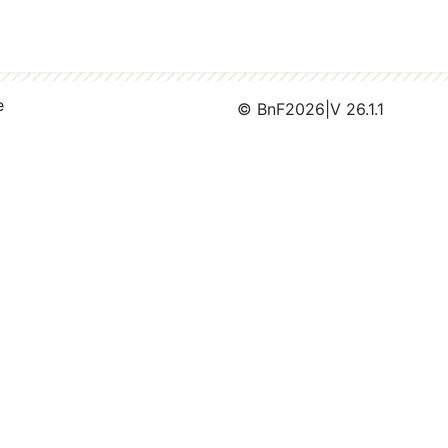
e
© BnF
2026
|
V 26.1.1