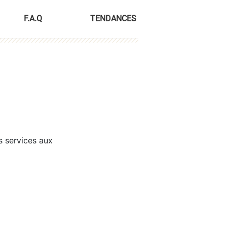
F.A.Q
TENDANCES
s services aux