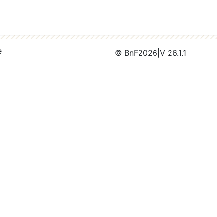
e
© BnF
2026
|
V 26.1.1