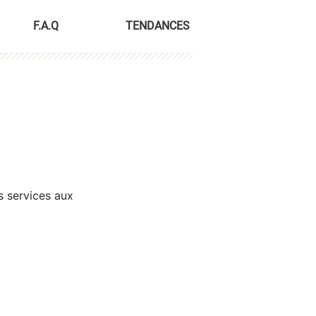
F.A.Q
TENDANCES
s services aux