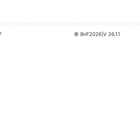
e
© BnF
2026
|
V 26.1.1