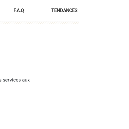
F.A.Q
TENDANCES
s services aux