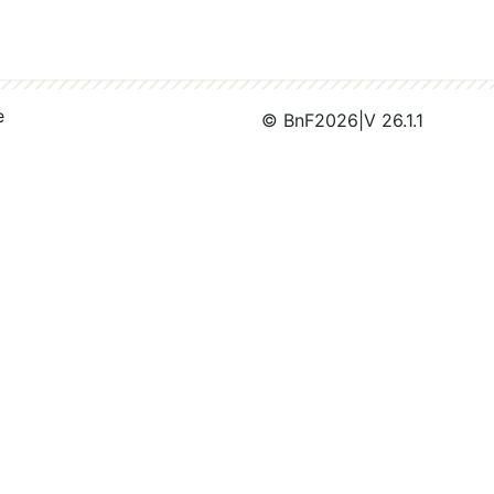
e
© BnF
2026
|
V 26.1.1