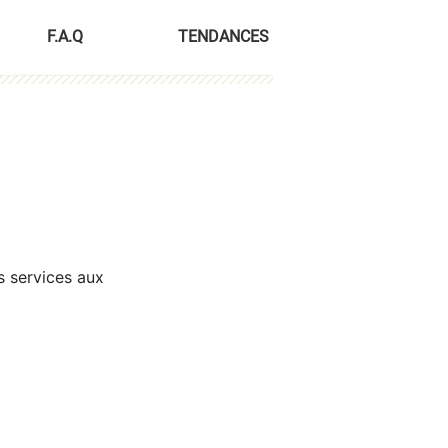
F.A.Q
TENDANCES
s services aux