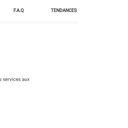
F.A.Q
TENDANCES
s services aux