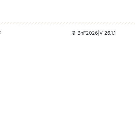
e
© BnF
2026
|
V 26.1.1