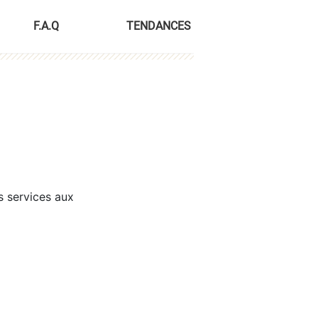
F.A.Q
TENDANCES
s services aux