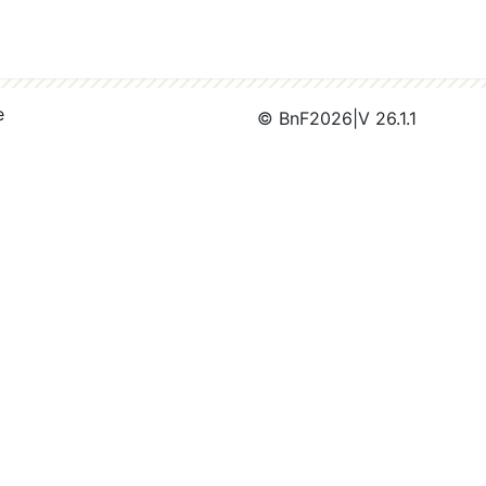
e
© BnF
2026
|
V 26.1.1