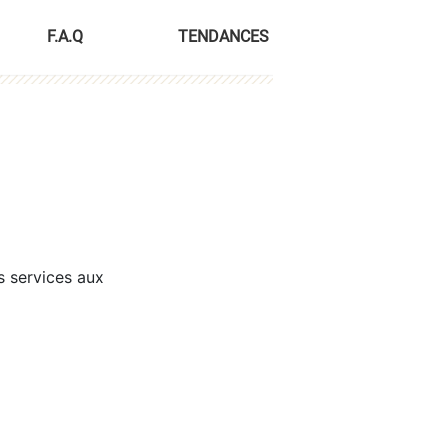
F.A.Q
TENDANCES
s services aux