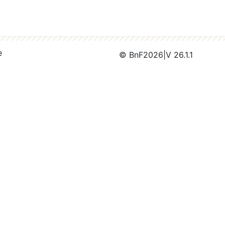
e
© BnF
2026
|
V 26.1.1