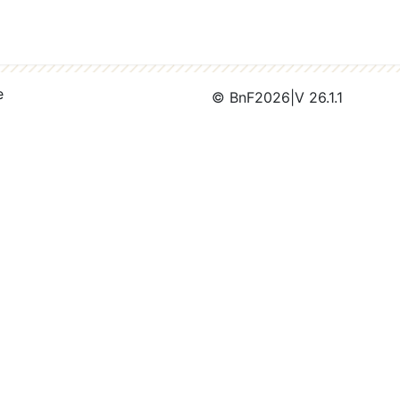
e
© BnF
2026
|
V 26.1.1