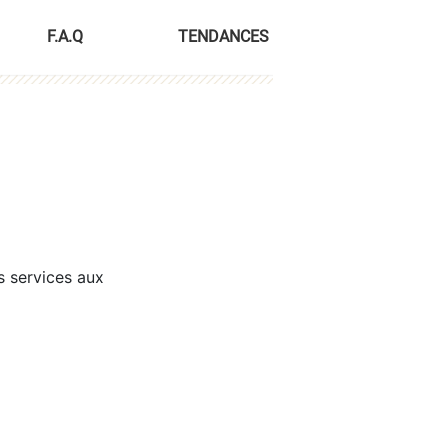
F.A.Q
TENDANCES
s services aux