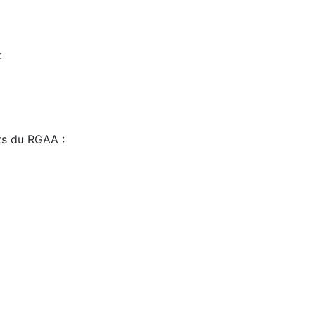
:
sts du RGAA :