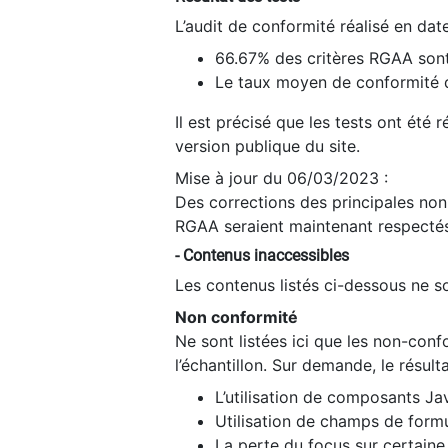
L’audit de conformité réalisé en da
66.67% des critères RGAA sont
Le taux moyen de conformité du
Il est précisé que les tests ont été
version publique du site.
Mise à jour du 06/03/2023 :
Des corrections des principales non-
RGAA seraient maintenant respectés
- Contenus inaccessibles
Les contenus listés ci-dessous ne so
Non conformité
Ne sont listées ici que les non-con
l’échantillon. Sur demande, le résult
L’utilisation de composants Ja
Utilisation de champs de formu
La perte du focus sur certain