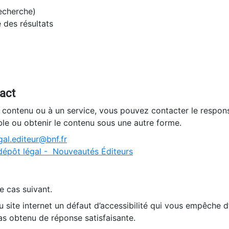
recherche)
e des résultats
tact
n contenu ou à un service, vous pouvez contacter le respons
ble ou obtenir le contenu sous une autre forme.
al.editeur@bnf.fr
dépôt légal - Nouveautés Éditeurs
e cas suivant.
 site internet un défaut d’accessibilité qui vous empêche 
as obtenu de réponse satisfaisante.