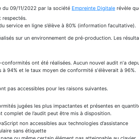
te du 09/11/2022 par la société
Empreinte Digitale
révèle qu
 respectés.
 service en ligne s’élève à 80% (information facultative).
 réalisés sur un environnement de pré-production. Les résulta
conformités ont été réalisées. Aucun nouvel audit n'a depui
 à 94% et le taux moyen de conformité s'élèverait à 96%.
nt pas accessibles pour les raisons suivantes.
formités jugées les plus impactantes et présentes en quanti
at complet de l’audit peut être mis à disposition.
vaScript non accessibles aux technologies d’assistance
laire sans étiquette
e page ou même certain élément pas atteignable au clavier