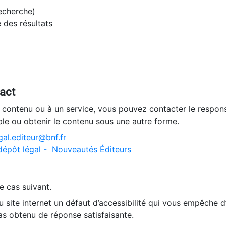
recherche)
e des résultats
tact
n contenu ou à un service, vous pouvez contacter le respons
ble ou obtenir le contenu sous une autre forme.
al.editeur@bnf.fr
dépôt légal - Nouveautés Éditeurs
e cas suivant.
 site internet un défaut d’accessibilité qui vous empêche 
as obtenu de réponse satisfaisante.