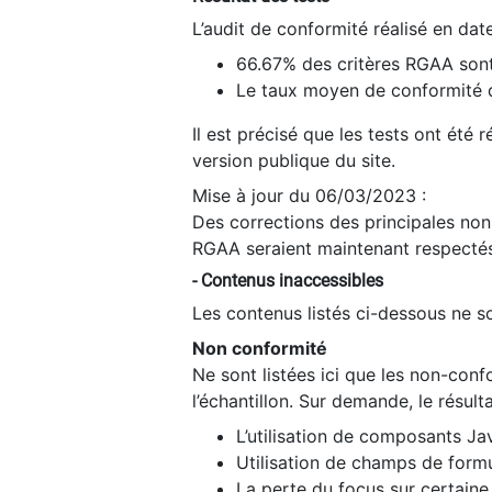
L’audit de conformité réalisé en da
66.67% des critères RGAA sont
Le taux moyen de conformité du
Il est précisé que les tests ont été
version publique du site.
Mise à jour du 06/03/2023 :
Des corrections des principales non-
RGAA seraient maintenant respectés
- Contenus inaccessibles
Les contenus listés ci-dessous ne so
Non conformité
Ne sont listées ici que les non-con
l’échantillon. Sur demande, le résult
L’utilisation de composants Ja
Utilisation de champs de formu
La perte du focus sur certain