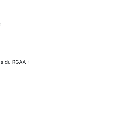
:
sts du RGAA :