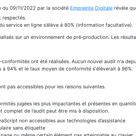
te du 09/11/2022 par la société
Empreinte Digitale
révèle qu
 respectés.
 service en ligne s’élève à 80% (information facultative).
 réalisés sur un environnement de pré-production. Les résulta
conformités ont été réalisées. Aucun nouvel audit n'a depui
 à 94% et le taux moyen de conformité s'élèverait à 96%.
nt pas accessibles pour les raisons suivantes.
formités jugées les plus impactantes et présentes en quanti
at complet de l’audit peut être mis à disposition.
vaScript non accessibles aux technologies d’assistance
laire sans étiquette
e page ou même certain élément pas atteignable au clavier