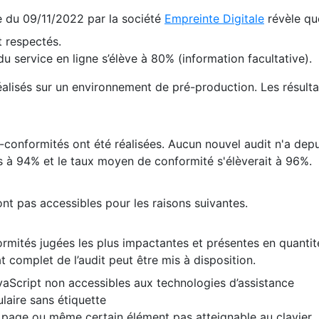
te du 09/11/2022 par la société
Empreinte Digitale
révèle qu
 respectés.
 service en ligne s’élève à 80% (information facultative).
 réalisés sur un environnement de pré-production. Les résulta
conformités ont été réalisées. Aucun nouvel audit n'a depui
 à 94% et le taux moyen de conformité s'élèverait à 96%.
nt pas accessibles pour les raisons suivantes.
formités jugées les plus impactantes et présentes en quanti
at complet de l’audit peut être mis à disposition.
vaScript non accessibles aux technologies d’assistance
laire sans étiquette
e page ou même certain élément pas atteignable au clavier