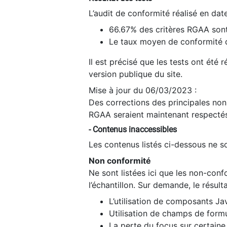
L’audit de conformité réalisé en da
66.67% des critères RGAA sont
Le taux moyen de conformité du
Il est précisé que les tests ont été
version publique du site.
Mise à jour du 06/03/2023 :
Des corrections des principales non-
RGAA seraient maintenant respectés
- Contenus inaccessibles
Les contenus listés ci-dessous ne so
Non conformité
Ne sont listées ici que les non-con
l’échantillon. Sur demande, le résult
L’utilisation de composants Ja
Utilisation de champs de formu
La perte du focus sur certain