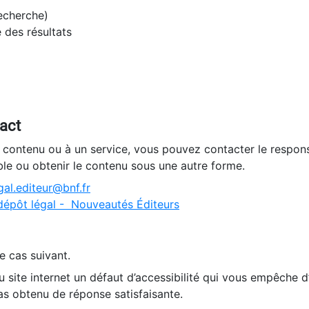
recherche)
e des résultats
tact
n contenu ou à un service, vous pouvez contacter le respons
ble ou obtenir le contenu sous une autre forme.
al.editeur@bnf.fr
dépôt légal - Nouveautés Éditeurs
e cas suivant.
 site internet un défaut d’accessibilité qui vous empêche 
as obtenu de réponse satisfaisante.