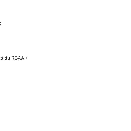
:
sts du RGAA :