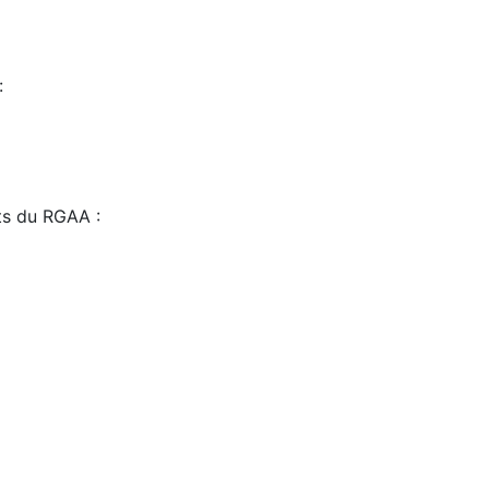
:
sts du RGAA :