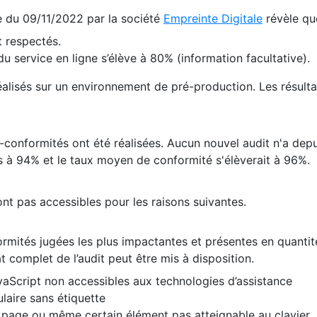
te du 09/11/2022 par la société
Empreinte Digitale
révèle qu
 respectés.
 service en ligne s’élève à 80% (information facultative).
 réalisés sur un environnement de pré-production. Les résulta
conformités ont été réalisées. Aucun nouvel audit n'a depui
 à 94% et le taux moyen de conformité s'élèverait à 96%.
nt pas accessibles pour les raisons suivantes.
formités jugées les plus impactantes et présentes en quanti
at complet de l’audit peut être mis à disposition.
vaScript non accessibles aux technologies d’assistance
laire sans étiquette
e page ou même certain élément pas atteignable au clavier