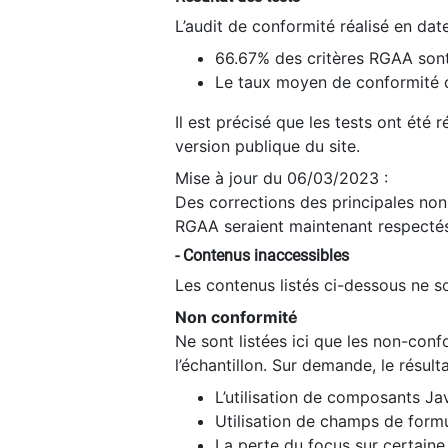
L’audit de conformité réalisé en da
66.67% des critères RGAA sont
Le taux moyen de conformité du
Il est précisé que les tests ont été
version publique du site.
Mise à jour du 06/03/2023 :
Des corrections des principales non-
RGAA seraient maintenant respectés
- Contenus inaccessibles
Les contenus listés ci-dessous ne so
Non conformité
Ne sont listées ici que les non-con
l’échantillon. Sur demande, le résult
L’utilisation de composants Ja
Utilisation de champs de formu
La perte du focus sur certain