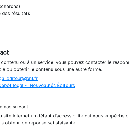
recherche)
e des résultats
tact
n contenu ou à un service, vous pouvez contacter le respons
ble ou obtenir le contenu sous une autre forme.
al.editeur@bnf.fr
dépôt légal - Nouveautés Éditeurs
e cas suivant.
 site internet un défaut d’accessibilité qui vous empêche 
as obtenu de réponse satisfaisante.