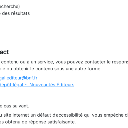
recherche)
e des résultats
tact
n contenu ou à un service, vous pouvez contacter le respons
ble ou obtenir le contenu sous une autre forme.
al.editeur@bnf.fr
dépôt légal - Nouveautés Éditeurs
e cas suivant.
 site internet un défaut d’accessibilité qui vous empêche 
as obtenu de réponse satisfaisante.