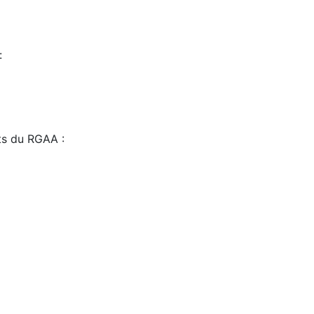
:
sts du RGAA :