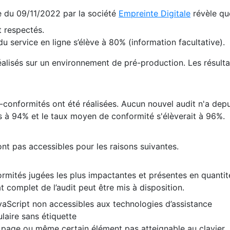
te du 09/11/2022 par la société
Empreinte Digitale
révèle qu
 respectés.
 service en ligne s’élève à 80% (information facultative).
 réalisés sur un environnement de pré-production. Les résulta
conformités ont été réalisées. Aucun nouvel audit n'a depui
 à 94% et le taux moyen de conformité s'élèverait à 96%.
nt pas accessibles pour les raisons suivantes.
formités jugées les plus impactantes et présentes en quanti
at complet de l’audit peut être mis à disposition.
vaScript non accessibles aux technologies d’assistance
laire sans étiquette
e page ou même certain élément pas atteignable au clavier