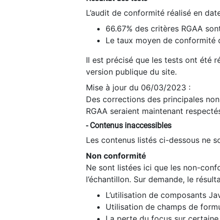
L’audit de conformité réalisé en da
66.67% des critères RGAA sont
Le taux moyen de conformité du
Il est précisé que les tests ont été
version publique du site.
Mise à jour du 06/03/2023 :
Des corrections des principales non-
RGAA seraient maintenant respectés
- Contenus inaccessibles
Les contenus listés ci-dessous ne so
Non conformité
Ne sont listées ici que les non-con
l’échantillon. Sur demande, le résult
L’utilisation de composants Ja
Utilisation de champs de formu
La perte du focus sur certain