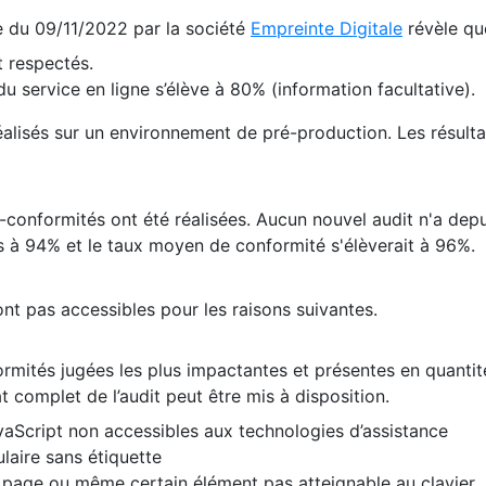
te du 09/11/2022 par la société
Empreinte Digitale
révèle qu
 respectés.
 service en ligne s’élève à 80% (information facultative).
 réalisés sur un environnement de pré-production. Les résulta
conformités ont été réalisées. Aucun nouvel audit n'a depui
 à 94% et le taux moyen de conformité s'élèverait à 96%.
nt pas accessibles pour les raisons suivantes.
formités jugées les plus impactantes et présentes en quanti
at complet de l’audit peut être mis à disposition.
vaScript non accessibles aux technologies d’assistance
laire sans étiquette
e page ou même certain élément pas atteignable au clavier