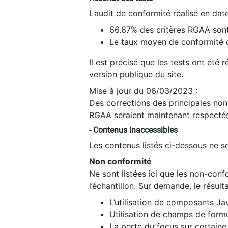
L’audit de conformité réalisé en da
66.67% des critères RGAA sont
Le taux moyen de conformité du
Il est précisé que les tests ont été
version publique du site.
Mise à jour du 06/03/2023 :
Des corrections des principales non-
RGAA seraient maintenant respectés
- Contenus inaccessibles
Les contenus listés ci-dessous ne so
Non conformité
Ne sont listées ici que les non-con
l’échantillon. Sur demande, le résult
L’utilisation de composants Ja
Utilisation de champs de formu
La perte du focus sur certain