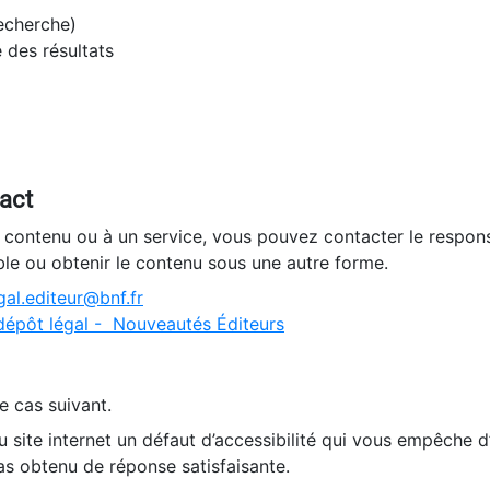
recherche)
e des résultats
tact
n contenu ou à un service, vous pouvez contacter le respons
ble ou obtenir le contenu sous une autre forme.
al.editeur@bnf.fr
dépôt légal - Nouveautés Éditeurs
e cas suivant.
 site internet un défaut d’accessibilité qui vous empêche 
as obtenu de réponse satisfaisante.