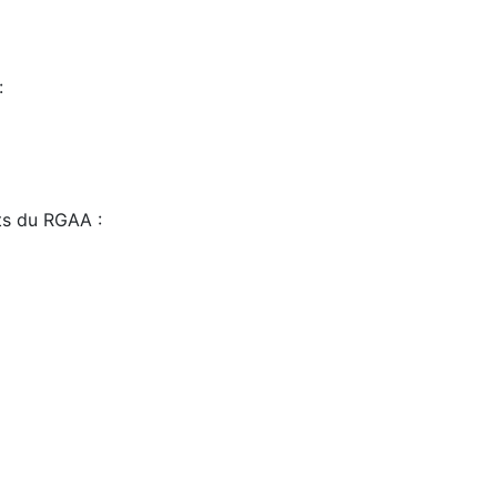
:
sts du RGAA :