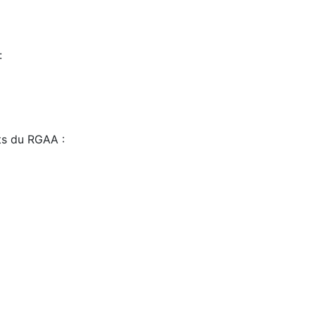
:
sts du RGAA :