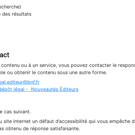
recherche)
e des résultats
tact
n contenu ou à un service, vous pouvez contacter le respons
ble ou obtenir le contenu sous une autre forme.
al.editeur@bnf.fr
dépôt légal - Nouveautés Éditeurs
e cas suivant.
 site internet un défaut d’accessibilité qui vous empêche 
as obtenu de réponse satisfaisante.