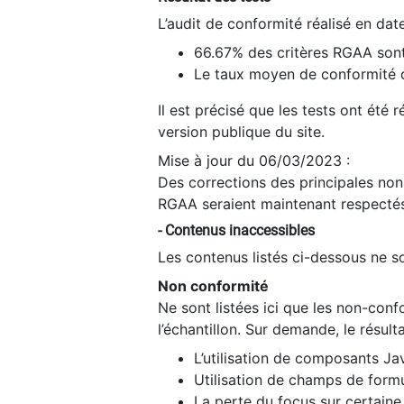
L’audit de conformité réalisé en da
66.67% des critères RGAA sont
Le taux moyen de conformité du
Il est précisé que les tests ont été
version publique du site.
Mise à jour du 06/03/2023 :
Des corrections des principales non-
RGAA seraient maintenant respectés
- Contenus inaccessibles
Les contenus listés ci-dessous ne so
Non conformité
Ne sont listées ici que les non-con
l’échantillon. Sur demande, le résult
L’utilisation de composants Ja
Utilisation de champs de formu
La perte du focus sur certain