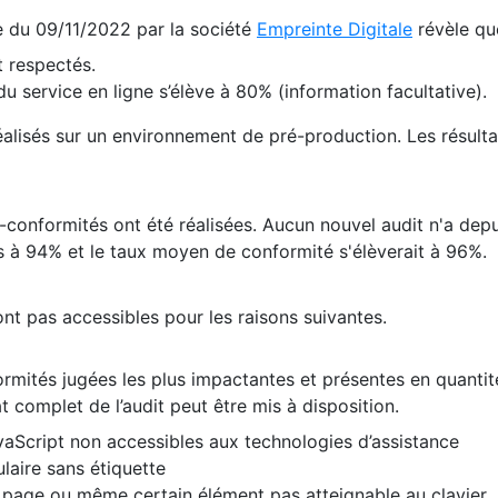
te du 09/11/2022 par la société
Empreinte Digitale
révèle qu
 respectés.
 service en ligne s’élève à 80% (information facultative).
 réalisés sur un environnement de pré-production. Les résulta
conformités ont été réalisées. Aucun nouvel audit n'a depui
 à 94% et le taux moyen de conformité s'élèverait à 96%.
nt pas accessibles pour les raisons suivantes.
formités jugées les plus impactantes et présentes en quanti
at complet de l’audit peut être mis à disposition.
vaScript non accessibles aux technologies d’assistance
laire sans étiquette
e page ou même certain élément pas atteignable au clavier