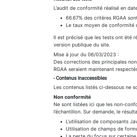
L’audit de conformité réalisé en da
66.67% des critères RGAA sont
Le taux moyen de conformité du
Il est précisé que les tests ont été
version publique du site.
Mise à jour du 06/03/2023 :
Des corrections des principales non-
RGAA seraient maintenant respectés
- Contenus inaccessibles
Les contenus listés ci-dessous ne so
Non conformité
Ne sont listées ici que les non-con
l’échantillon. Sur demande, le résult
L’utilisation de composants Ja
Utilisation de champs de formu
La perte du focus sur certain