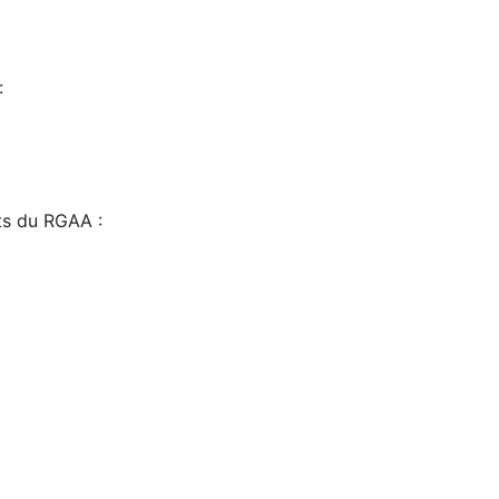
:
sts du RGAA :