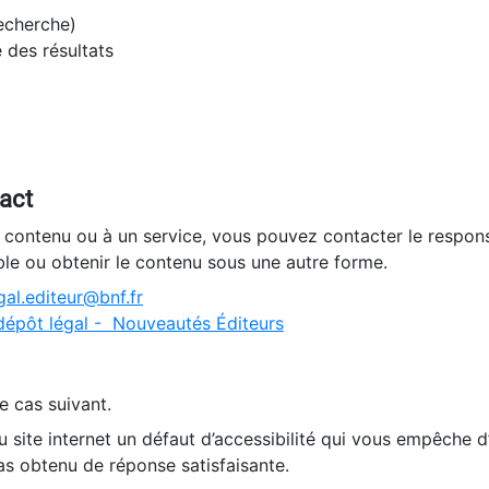
recherche)
e des résultats
tact
n contenu ou à un service, vous pouvez contacter le respons
ble ou obtenir le contenu sous une autre forme.
al.editeur@bnf.fr
dépôt légal - Nouveautés Éditeurs
e cas suivant.
 site internet un défaut d’accessibilité qui vous empêche 
as obtenu de réponse satisfaisante.