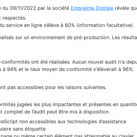
te du 09/11/2022 par la société
Empreinte Digitale
révèle qu
 respectés.
 service en ligne s’élève à 80% (information facultative).
 réalisés sur un environnement de pré-production. Les résulta
conformités ont été réalisées. Aucun nouvel audit n'a depui
 à 94% et le taux moyen de conformité s'élèverait à 96%.
nt pas accessibles pour les raisons suivantes.
formités jugées les plus impactantes et présentes en quanti
at complet de l’audit peut être mis à disposition.
vaScript non accessibles aux technologies d’assistance
laire sans étiquette
e page ou même certain élément pas atteignable au clavier