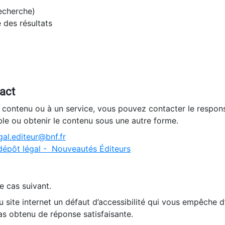
recherche)
e des résultats
tact
n contenu ou à un service, vous pouvez contacter le respons
ble ou obtenir le contenu sous une autre forme.
al.editeur@bnf.fr
dépôt légal - Nouveautés Éditeurs
e cas suivant.
 site internet un défaut d’accessibilité qui vous empêche 
as obtenu de réponse satisfaisante.