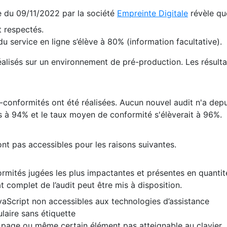
te du 09/11/2022 par la société
Empreinte Digitale
révèle qu
 respectés.
 service en ligne s’élève à 80% (information facultative).
 réalisés sur un environnement de pré-production. Les résulta
conformités ont été réalisées. Aucun nouvel audit n'a depui
 à 94% et le taux moyen de conformité s'élèverait à 96%.
nt pas accessibles pour les raisons suivantes.
formités jugées les plus impactantes et présentes en quanti
at complet de l’audit peut être mis à disposition.
vaScript non accessibles aux technologies d’assistance
laire sans étiquette
e page ou même certain élément pas atteignable au clavier