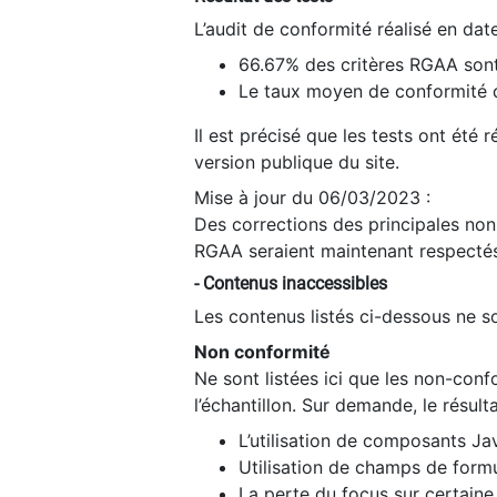
L’audit de conformité réalisé en da
66.67% des critères RGAA sont
Le taux moyen de conformité du
Il est précisé que les tests ont été
version publique du site.
Mise à jour du 06/03/2023 :
Des corrections des principales non-
RGAA seraient maintenant respectés
- Contenus inaccessibles
Les contenus listés ci-dessous ne so
Non conformité
Ne sont listées ici que les non-con
l’échantillon. Sur demande, le résult
L’utilisation de composants Ja
Utilisation de champs de formu
La perte du focus sur certain