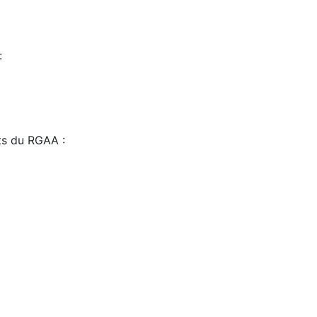
:
sts du RGAA :