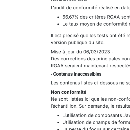
L’audit de conformité réalisé en da
66.67% des critères RGAA sont
Le taux moyen de conformité du
Il est précisé que les tests ont été
version publique du site.
Mise à jour du 06/03/2023 :
Des corrections des principales non-
RGAA seraient maintenant respectés
- Contenus inaccessibles
Les contenus listés ci-dessous ne so
Non conformité
Ne sont listées ici que les non-con
l’échantillon. Sur demande, le résult
L’utilisation de composants Ja
Utilisation de champs de formu
La perte du focus sur certain