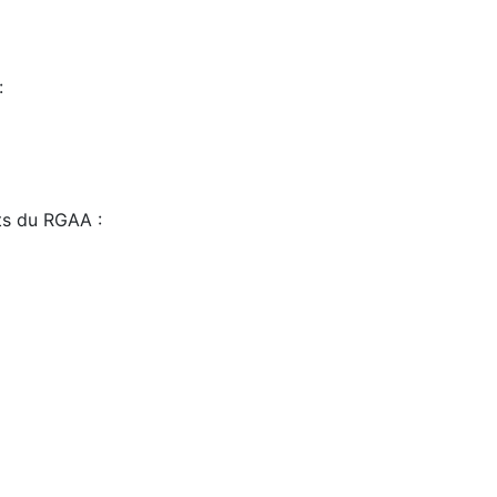
:
sts du RGAA :