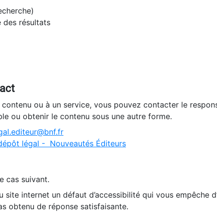
recherche)
e des résultats
tact
n contenu ou à un service, vous pouvez contacter le respons
ble ou obtenir le contenu sous une autre forme.
al.editeur@bnf.fr
dépôt légal - Nouveautés Éditeurs
e cas suivant.
 site internet un défaut d’accessibilité qui vous empêche 
as obtenu de réponse satisfaisante.