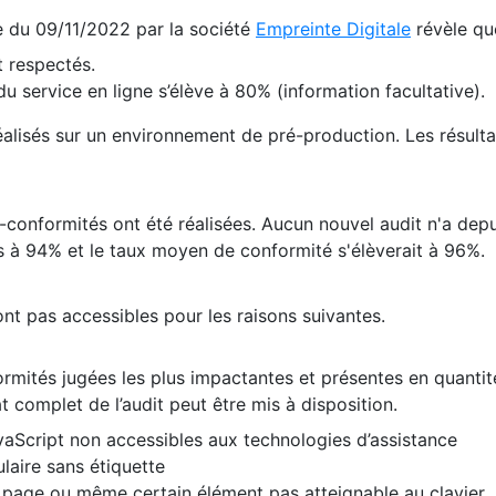
te du 09/11/2022 par la société
Empreinte Digitale
révèle qu
 respectés.
 service en ligne s’élève à 80% (information facultative).
 réalisés sur un environnement de pré-production. Les résulta
conformités ont été réalisées. Aucun nouvel audit n'a depui
 à 94% et le taux moyen de conformité s'élèverait à 96%.
nt pas accessibles pour les raisons suivantes.
formités jugées les plus impactantes et présentes en quanti
at complet de l’audit peut être mis à disposition.
vaScript non accessibles aux technologies d’assistance
laire sans étiquette
e page ou même certain élément pas atteignable au clavier