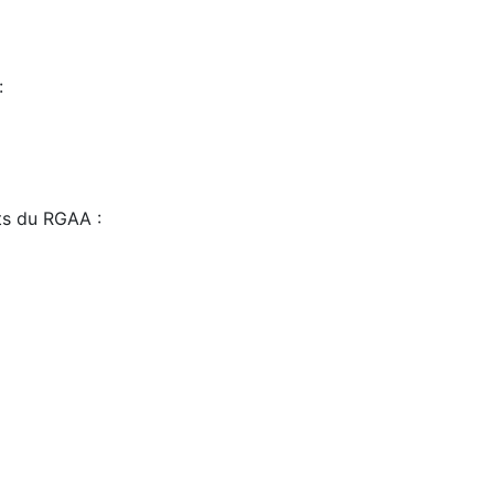
:
sts du RGAA :