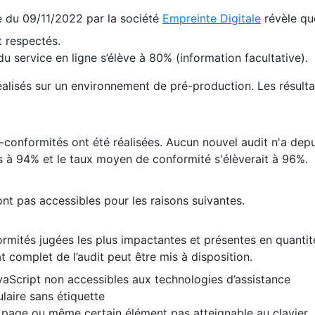
te du 09/11/2022 par la société
Empreinte Digitale
révèle qu
 respectés.
 service en ligne s’élève à 80% (information facultative).
 réalisés sur un environnement de pré-production. Les résulta
conformités ont été réalisées. Aucun nouvel audit n'a depui
 à 94% et le taux moyen de conformité s'élèverait à 96%.
nt pas accessibles pour les raisons suivantes.
formités jugées les plus impactantes et présentes en quanti
at complet de l’audit peut être mis à disposition.
vaScript non accessibles aux technologies d’assistance
laire sans étiquette
e page ou même certain élément pas atteignable au clavier