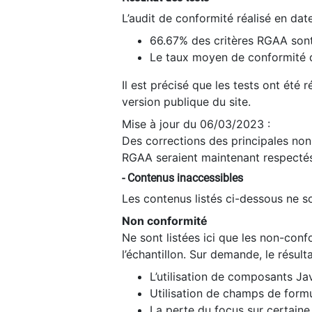
L’audit de conformité réalisé en da
66.67% des critères RGAA sont
Le taux moyen de conformité du
Il est précisé que les tests ont été
version publique du site.
Mise à jour du 06/03/2023 :
Des corrections des principales non-
RGAA seraient maintenant respectés
- Contenus inaccessibles
Les contenus listés ci-dessous ne so
Non conformité
Ne sont listées ici que les non-con
l’échantillon. Sur demande, le résult
L’utilisation de composants Ja
Utilisation de champs de formu
La perte du focus sur certain