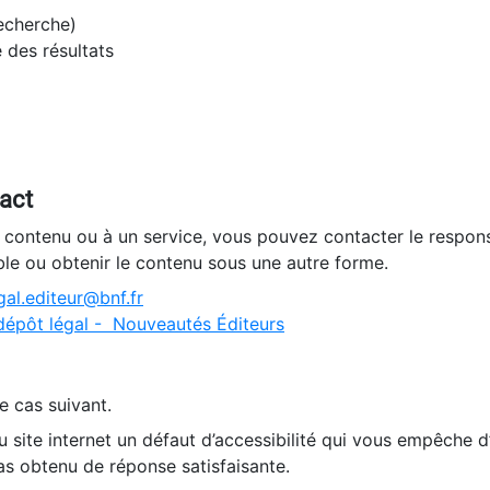
recherche)
e des résultats
tact
n contenu ou à un service, vous pouvez contacter le respons
ble ou obtenir le contenu sous une autre forme.
al.editeur@bnf.fr
dépôt légal - Nouveautés Éditeurs
e cas suivant.
 site internet un défaut d’accessibilité qui vous empêche 
as obtenu de réponse satisfaisante.