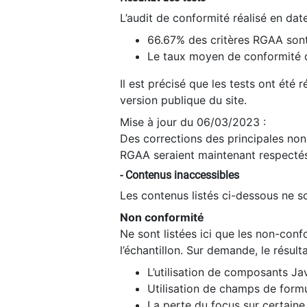
L’audit de conformité réalisé en da
66.67% des critères RGAA sont
Le taux moyen de conformité du
Il est précisé que les tests ont été
version publique du site.
Mise à jour du 06/03/2023 :
Des corrections des principales non-
RGAA seraient maintenant respectés
- Contenus inaccessibles
Les contenus listés ci-dessous ne so
Non conformité
Ne sont listées ici que les non-con
l’échantillon. Sur demande, le résult
L’utilisation de composants Ja
Utilisation de champs de formu
La perte du focus sur certain