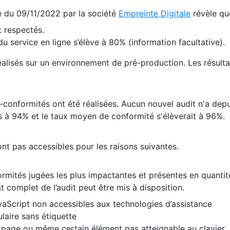
te du 09/11/2022 par la société
Empreinte Digitale
révèle qu
 respectés.
 service en ligne s’élève à 80% (information facultative).
 réalisés sur un environnement de pré-production. Les résulta
conformités ont été réalisées. Aucun nouvel audit n'a depui
 à 94% et le taux moyen de conformité s'élèverait à 96%.
nt pas accessibles pour les raisons suivantes.
formités jugées les plus impactantes et présentes en quanti
at complet de l’audit peut être mis à disposition.
vaScript non accessibles aux technologies d’assistance
laire sans étiquette
e page ou même certain élément pas atteignable au clavier