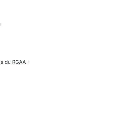
:
sts du RGAA :