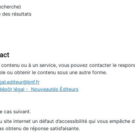
recherche)
e des résultats
tact
n contenu ou à un service, vous pouvez contacter le respons
ble ou obtenir le contenu sous une autre forme.
al.editeur@bnf.fr
dépôt légal - Nouveautés Éditeurs
e cas suivant.
 site internet un défaut d’accessibilité qui vous empêche 
as obtenu de réponse satisfaisante.