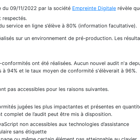
te du 09/11/2022 par la société
Empreinte Digitale
révèle qu
 respectés.
 service en ligne s’élève à 80% (information facultative).
 réalisés sur un environnement de pré-production. Les résulta
conformités ont été réalisées. Aucun nouvel audit n'a depui
 à 94% et le taux moyen de conformité s'élèverait à 96%.
nt pas accessibles pour les raisons suivantes.
formités jugées les plus impactantes et présentes en quanti
at complet de l’audit peut être mis à disposition.
vaScript non accessibles aux technologies d’assistance
laire sans étiquette
e page ou même certain élément pas atteignable au clavier