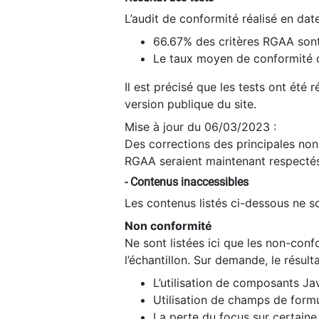
L’audit de conformité réalisé en da
66.67% des critères RGAA sont
Le taux moyen de conformité du
Il est précisé que les tests ont été
version publique du site.
Mise à jour du 06/03/2023 :
Des corrections des principales non-
RGAA seraient maintenant respectés
- Contenus inaccessibles
Les contenus listés ci-dessous ne so
Non conformité
Ne sont listées ici que les non-con
l’échantillon. Sur demande, le résult
L’utilisation de composants Ja
Utilisation de champs de formu
La perte du focus sur certain