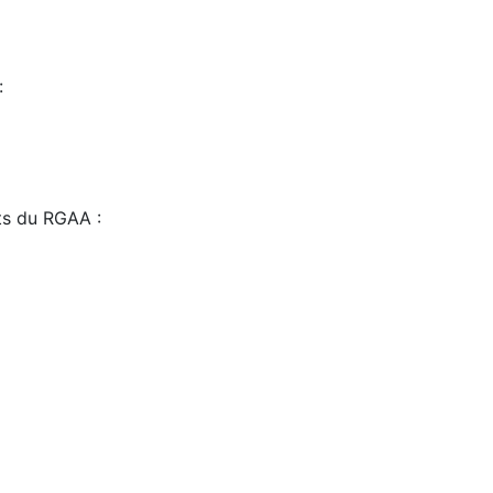
:
sts du RGAA :