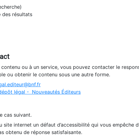
recherche)
e des résultats
tact
n contenu ou à un service, vous pouvez contacter le respons
ble ou obtenir le contenu sous une autre forme.
al.editeur@bnf.fr
dépôt légal - Nouveautés Éditeurs
e cas suivant.
 site internet un défaut d’accessibilité qui vous empêche 
as obtenu de réponse satisfaisante.