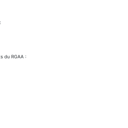
:
sts du RGAA :