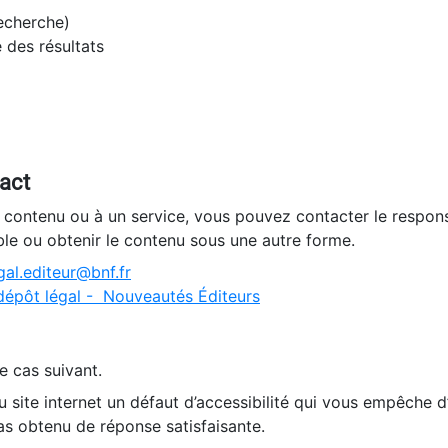
recherche)
e des résultats
tact
n contenu ou à un service, vous pouvez contacter le respons
ble ou obtenir le contenu sous une autre forme.
al.editeur@bnf.fr
dépôt légal - Nouveautés Éditeurs
e cas suivant.
 site internet un défaut d’accessibilité qui vous empêche 
as obtenu de réponse satisfaisante.