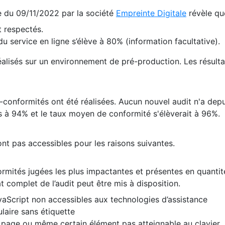
te du 09/11/2022 par la société
Empreinte Digitale
révèle qu
 respectés.
 service en ligne s’élève à 80% (information facultative).
 réalisés sur un environnement de pré-production. Les résulta
conformités ont été réalisées. Aucun nouvel audit n'a depui
 à 94% et le taux moyen de conformité s'élèverait à 96%.
nt pas accessibles pour les raisons suivantes.
formités jugées les plus impactantes et présentes en quanti
at complet de l’audit peut être mis à disposition.
vaScript non accessibles aux technologies d’assistance
laire sans étiquette
e page ou même certain élément pas atteignable au clavier