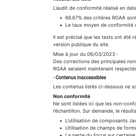
L’audit de conformité réalisé en da
66.67% des critères RGAA sont
Le taux moyen de conformité du
Il est précisé que les tests ont été
version publique du site.
Mise à jour du 06/03/2023 :
Des corrections des principales non-
RGAA seraient maintenant respectés
- Contenus inaccessibles
Les contenus listés ci-dessous ne so
Non conformité
Ne sont listées ici que les non-con
l’échantillon. Sur demande, le résult
L’utilisation de composants Ja
Utilisation de champs de formu
La perte du focus sur certain