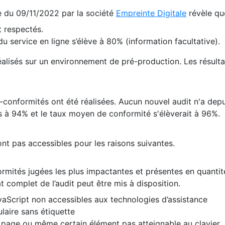
te du 09/11/2022 par la société
Empreinte Digitale
révèle qu
 respectés.
 service en ligne s’élève à 80% (information facultative).
 réalisés sur un environnement de pré-production. Les résulta
conformités ont été réalisées. Aucun nouvel audit n'a depui
 à 94% et le taux moyen de conformité s'élèverait à 96%.
nt pas accessibles pour les raisons suivantes.
formités jugées les plus impactantes et présentes en quanti
at complet de l’audit peut être mis à disposition.
vaScript non accessibles aux technologies d’assistance
laire sans étiquette
e page ou même certain élément pas atteignable au clavier