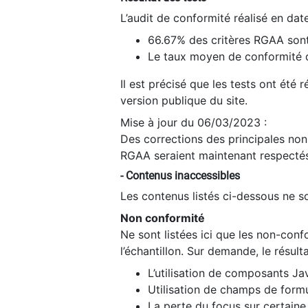
L’audit de conformité réalisé en da
66.67% des critères RGAA sont
Le taux moyen de conformité du
Il est précisé que les tests ont été
version publique du site.
Mise à jour du 06/03/2023 :
Des corrections des principales non-
RGAA seraient maintenant respectés
- Contenus inaccessibles
Les contenus listés ci-dessous ne so
Non conformité
Ne sont listées ici que les non-con
l’échantillon. Sur demande, le résult
L’utilisation de composants Ja
Utilisation de champs de formu
La perte du focus sur certain