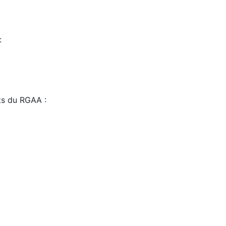
:
sts du RGAA :