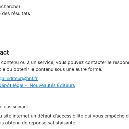
recherche)
e des résultats
tact
n contenu ou à un service, vous pouvez contacter le respons
ble ou obtenir le contenu sous une autre forme.
al.editeur@bnf.fr
dépôt légal - Nouveautés Éditeurs
e cas suivant.
 site internet un défaut d’accessibilité qui vous empêche 
as obtenu de réponse satisfaisante.