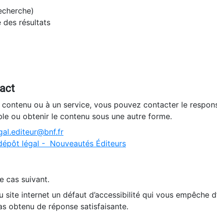
recherche)
e des résultats
tact
n contenu ou à un service, vous pouvez contacter le respons
ble ou obtenir le contenu sous une autre forme.
al.editeur@bnf.fr
dépôt légal - Nouveautés Éditeurs
e cas suivant.
 site internet un défaut d’accessibilité qui vous empêche 
as obtenu de réponse satisfaisante.