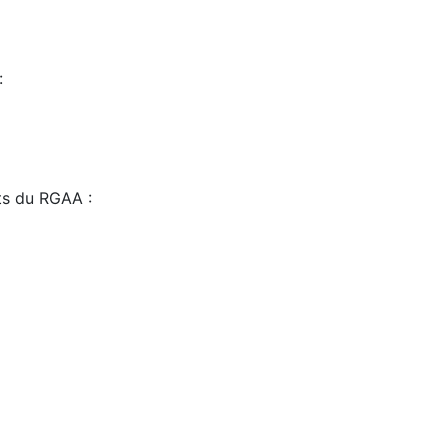
:
sts du RGAA :