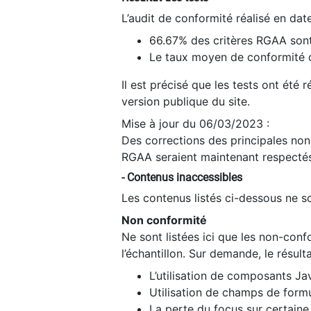
L’audit de conformité réalisé en da
66.67% des critères RGAA sont
Le taux moyen de conformité du
Il est précisé que les tests ont été
version publique du site.
Mise à jour du 06/03/2023 :
Des corrections des principales non-
RGAA seraient maintenant respectés
- Contenus inaccessibles
Les contenus listés ci-dessous ne so
Non conformité
Ne sont listées ici que les non-con
l’échantillon. Sur demande, le résult
L’utilisation de composants Ja
Utilisation de champs de formu
La perte du focus sur certain