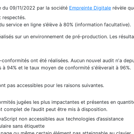
te du 09/11/2022 par la société
Empreinte Digitale
révèle qu
 respectés.
 service en ligne s’élève à 80% (information facultative).
 réalisés sur un environnement de pré-production. Les résulta
conformités ont été réalisées. Aucun nouvel audit n'a depui
 à 94% et le taux moyen de conformité s'élèverait à 96%.
nt pas accessibles pour les raisons suivantes.
formités jugées les plus impactantes et présentes en quanti
at complet de l’audit peut être mis à disposition.
vaScript non accessibles aux technologies d’assistance
laire sans étiquette
e page ou même certain élément pas atteignable au clavier