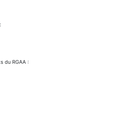
:
sts du RGAA :