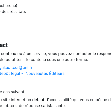
recherche)
e des résultats
tact
n contenu ou à un service, vous pouvez contacter le respons
ble ou obtenir le contenu sous une autre forme.
al.editeur@bnf.fr
dépôt légal - Nouveautés Éditeurs
e cas suivant.
 site internet un défaut d’accessibilité qui vous empêche 
as obtenu de réponse satisfaisante.