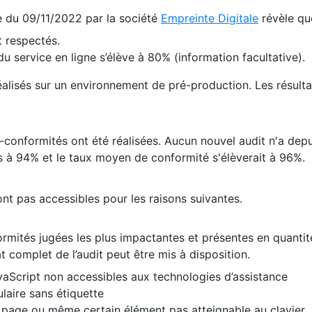
te du 09/11/2022 par la société
Empreinte Digitale
révèle qu
 respectés.
 service en ligne s’élève à 80% (information facultative).
 réalisés sur un environnement de pré-production. Les résulta
conformités ont été réalisées. Aucun nouvel audit n'a depui
 à 94% et le taux moyen de conformité s'élèverait à 96%.
nt pas accessibles pour les raisons suivantes.
formités jugées les plus impactantes et présentes en quanti
at complet de l’audit peut être mis à disposition.
vaScript non accessibles aux technologies d’assistance
laire sans étiquette
e page ou même certain élément pas atteignable au clavier