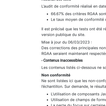
L’audit de conformité réalisé en da
66.67% des critères RGAA sont
Le taux moyen de conformité du
Il est précisé que les tests ont été
version publique du site.
Mise à jour du 06/03/2023 :
Des corrections des principales non-
RGAA seraient maintenant respectés
- Contenus inaccessibles
Les contenus listés ci-dessous ne so
Non conformité
Ne sont listées ici que les non-con
l’échantillon. Sur demande, le résult
L’utilisation de composants Ja
Utilisation de champs de formu
La perte du focus sur certain