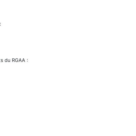
:
sts du RGAA :