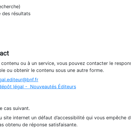
recherche)
e des résultats
tact
n contenu ou à un service, vous pouvez contacter le respons
ble ou obtenir le contenu sous une autre forme.
al.editeur@bnf.fr
dépôt légal - Nouveautés Éditeurs
e cas suivant.
 site internet un défaut d’accessibilité qui vous empêche 
as obtenu de réponse satisfaisante.