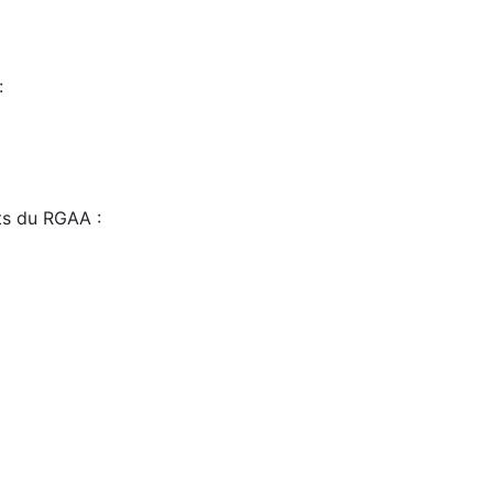
:
sts du RGAA :