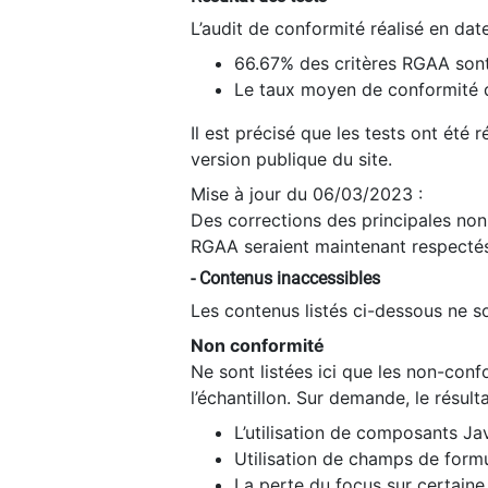
L’audit de conformité réalisé en da
66.67% des critères RGAA sont
Le taux moyen de conformité du
Il est précisé que les tests ont été
version publique du site.
Mise à jour du 06/03/2023 :
Des corrections des principales non-
RGAA seraient maintenant respectés
- Contenus inaccessibles
Les contenus listés ci-dessous ne so
Non conformité
Ne sont listées ici que les non-con
l’échantillon. Sur demande, le résult
L’utilisation de composants Ja
Utilisation de champs de formu
La perte du focus sur certain