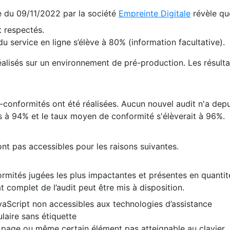
te du 09/11/2022 par la société
Empreinte Digitale
révèle qu
 respectés.
 service en ligne s’élève à 80% (information facultative).
 réalisés sur un environnement de pré-production. Les résulta
conformités ont été réalisées. Aucun nouvel audit n'a depui
 à 94% et le taux moyen de conformité s'élèverait à 96%.
nt pas accessibles pour les raisons suivantes.
formités jugées les plus impactantes et présentes en quanti
at complet de l’audit peut être mis à disposition.
vaScript non accessibles aux technologies d’assistance
laire sans étiquette
e page ou même certain élément pas atteignable au clavier