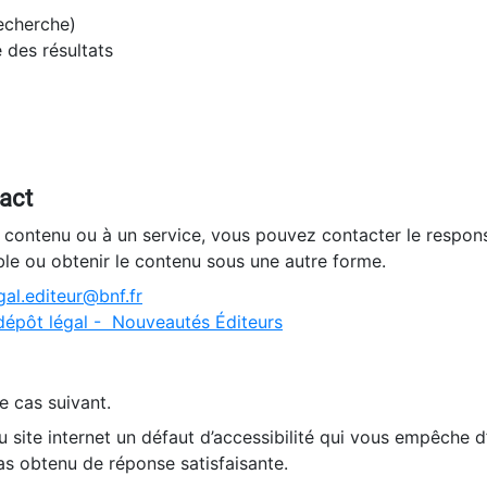
recherche)
e des résultats
tact
n contenu ou à un service, vous pouvez contacter le respons
ble ou obtenir le contenu sous une autre forme.
al.editeur@bnf.fr
dépôt légal - Nouveautés Éditeurs
e cas suivant.
 site internet un défaut d’accessibilité qui vous empêche 
as obtenu de réponse satisfaisante.