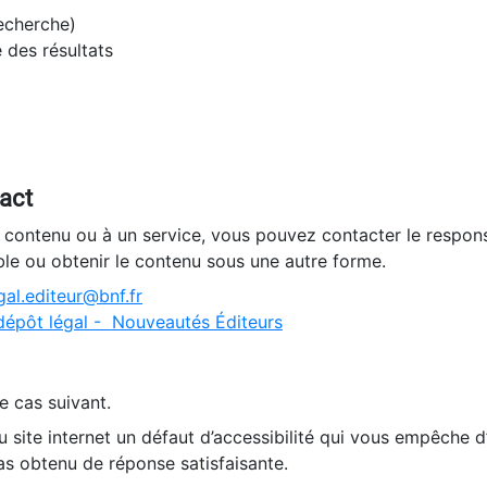
recherche)
e des résultats
tact
n contenu ou à un service, vous pouvez contacter le respons
ble ou obtenir le contenu sous une autre forme.
al.editeur@bnf.fr
dépôt légal - Nouveautés Éditeurs
e cas suivant.
 site internet un défaut d’accessibilité qui vous empêche 
as obtenu de réponse satisfaisante.