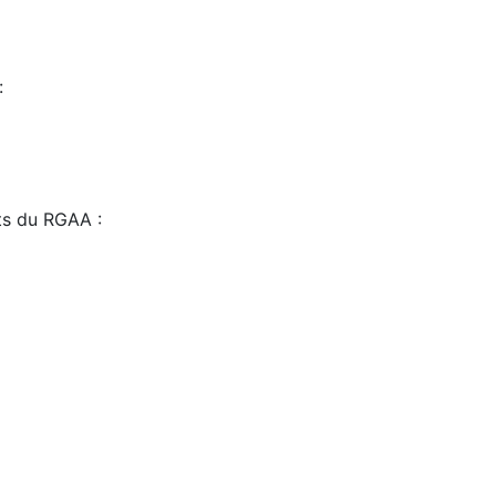
:
sts du RGAA :