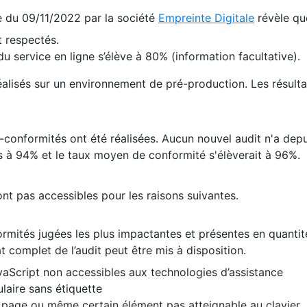
te du 09/11/2022 par la société
Empreinte Digitale
révèle qu
 respectés.
 service en ligne s’élève à 80% (information facultative).
 réalisés sur un environnement de pré-production. Les résulta
conformités ont été réalisées. Aucun nouvel audit n'a depui
 à 94% et le taux moyen de conformité s'élèverait à 96%.
nt pas accessibles pour les raisons suivantes.
formités jugées les plus impactantes et présentes en quanti
at complet de l’audit peut être mis à disposition.
vaScript non accessibles aux technologies d’assistance
laire sans étiquette
e page ou même certain élément pas atteignable au clavier