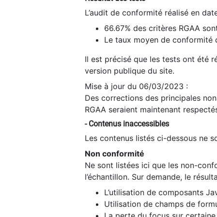
L’audit de conformité réalisé en da
66.67% des critères RGAA sont
Le taux moyen de conformité du
Il est précisé que les tests ont été
version publique du site.
Mise à jour du 06/03/2023 :
Des corrections des principales non-
RGAA seraient maintenant respectés
- Contenus inaccessibles
Les contenus listés ci-dessous ne so
Non conformité
Ne sont listées ici que les non-con
l’échantillon. Sur demande, le résult
L’utilisation de composants Ja
Utilisation de champs de formu
La perte du focus sur certain