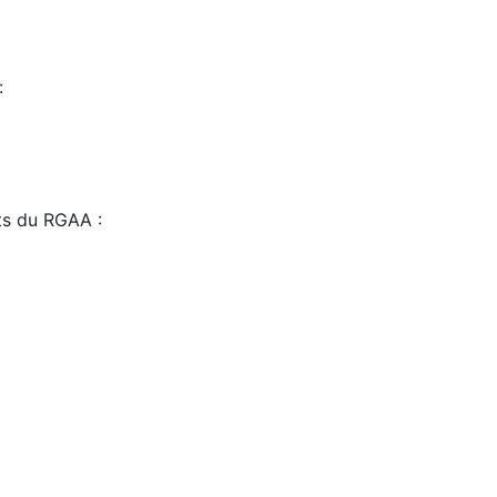
:
sts du RGAA :