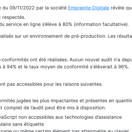
te du 09/11/2022 par la société
Empreinte Digitale
révèle qu
 respectés.
 service en ligne s’élève à 80% (information facultative).
 réalisés sur un environnement de pré-production. Les résulta
conformités ont été réalisées. Aucun nouvel audit n'a depui
 à 94% et le taux moyen de conformité s'élèverait à 96%.
nt pas accessibles pour les raisons suivantes.
formités jugées les plus impactantes et présentes en quanti
at complet de l’audit peut être mis à disposition.
vaScript non accessibles aux technologies d’assistance
laire sans étiquette
e page ou même certain élément pas atteignable au clavier