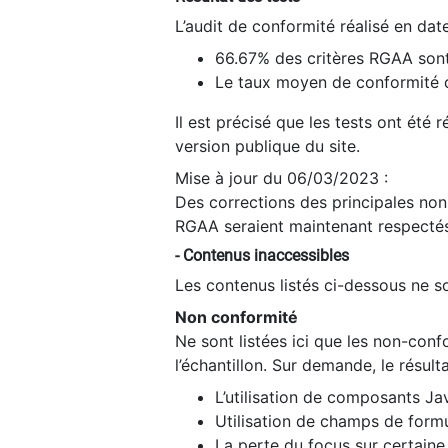
L’audit de conformité réalisé en da
66.67% des critères RGAA sont
Le taux moyen de conformité du
Il est précisé que les tests ont été
version publique du site.
Mise à jour du 06/03/2023 :
Des corrections des principales non-
RGAA seraient maintenant respectés
- Contenus inaccessibles
Les contenus listés ci-dessous ne so
Non conformité
Ne sont listées ici que les non-con
l’échantillon. Sur demande, le résult
L’utilisation de composants Ja
Utilisation de champs de formu
La perte du focus sur certain