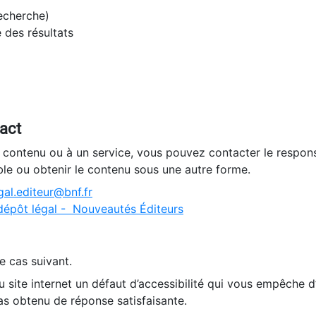
recherche)
e des résultats
tact
n contenu ou à un service, vous pouvez contacter le respons
ble ou obtenir le contenu sous une autre forme.
al.editeur@bnf.fr
dépôt légal - Nouveautés Éditeurs
e cas suivant.
 site internet un défaut d’accessibilité qui vous empêche 
as obtenu de réponse satisfaisante.