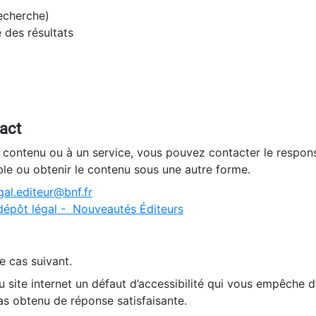
recherche)
e des résultats
tact
n contenu ou à un service, vous pouvez contacter le respons
ble ou obtenir le contenu sous une autre forme.
al.editeur@bnf.fr
dépôt légal - Nouveautés Éditeurs
e cas suivant.
 site internet un défaut d’accessibilité qui vous empêche 
as obtenu de réponse satisfaisante.