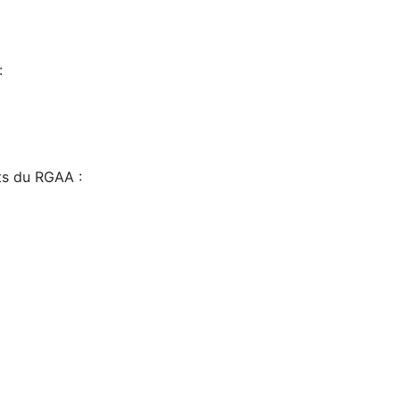
:
sts du RGAA :