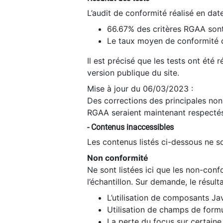
L’audit de conformité réalisé en da
66.67% des critères RGAA sont
Le taux moyen de conformité du
Il est précisé que les tests ont été
version publique du site.
Mise à jour du 06/03/2023 :
Des corrections des principales non-
RGAA seraient maintenant respectés
- Contenus inaccessibles
Les contenus listés ci-dessous ne so
Non conformité
Ne sont listées ici que les non-con
l’échantillon. Sur demande, le résult
L’utilisation de composants Ja
Utilisation de champs de formu
La perte du focus sur certain