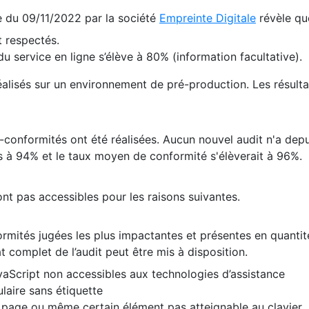
te du 09/11/2022 par la société
Empreinte Digitale
révèle qu
 respectés.
 service en ligne s’élève à 80% (information facultative).
 réalisés sur un environnement de pré-production. Les résulta
conformités ont été réalisées. Aucun nouvel audit n'a depui
 à 94% et le taux moyen de conformité s'élèverait à 96%.
nt pas accessibles pour les raisons suivantes.
formités jugées les plus impactantes et présentes en quanti
at complet de l’audit peut être mis à disposition.
vaScript non accessibles aux technologies d’assistance
laire sans étiquette
e page ou même certain élément pas atteignable au clavier