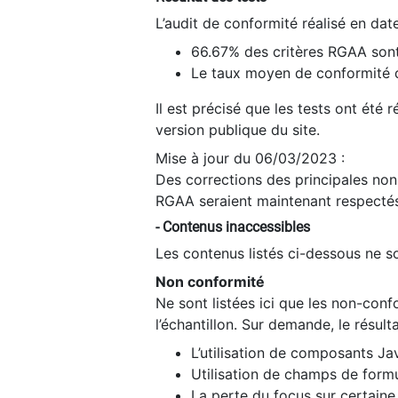
L’audit de conformité réalisé en da
66.67% des critères RGAA sont
Le taux moyen de conformité du
Il est précisé que les tests ont été
version publique du site.
Mise à jour du 06/03/2023 :
Des corrections des principales non-
RGAA seraient maintenant respectés
- Contenus inaccessibles
Les contenus listés ci-dessous ne so
Non conformité
Ne sont listées ici que les non-con
l’échantillon. Sur demande, le résult
L’utilisation de composants Ja
Utilisation de champs de formu
La perte du focus sur certain