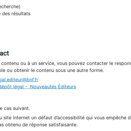
recherche)
e des résultats
tact
n contenu ou à un service, vous pouvez contacter le respons
ble ou obtenir le contenu sous une autre forme.
al.editeur@bnf.fr
dépôt légal - Nouveautés Éditeurs
e cas suivant.
 site internet un défaut d’accessibilité qui vous empêche 
as obtenu de réponse satisfaisante.