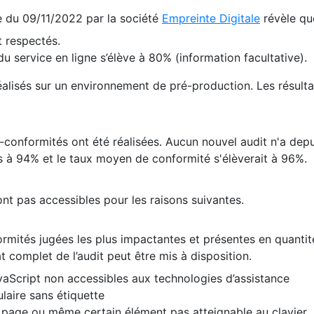
te du 09/11/2022 par la société
Empreinte Digitale
révèle qu
 respectés.
 service en ligne s’élève à 80% (information facultative).
 réalisés sur un environnement de pré-production. Les résulta
conformités ont été réalisées. Aucun nouvel audit n'a depui
 à 94% et le taux moyen de conformité s'élèverait à 96%.
nt pas accessibles pour les raisons suivantes.
formités jugées les plus impactantes et présentes en quanti
at complet de l’audit peut être mis à disposition.
vaScript non accessibles aux technologies d’assistance
laire sans étiquette
e page ou même certain élément pas atteignable au clavier