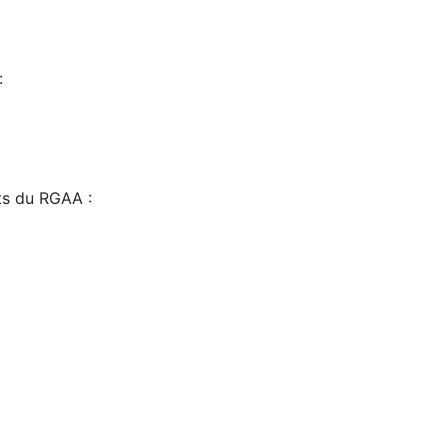
:
sts du RGAA :