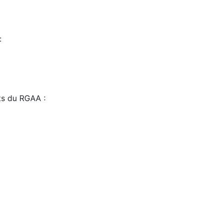
:
sts du RGAA :