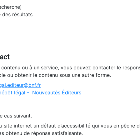
recherche)
e des résultats
tact
n contenu ou à un service, vous pouvez contacter le respons
ble ou obtenir le contenu sous une autre forme.
al.editeur@bnf.fr
dépôt légal - Nouveautés Éditeurs
e cas suivant.
 site internet un défaut d’accessibilité qui vous empêche 
as obtenu de réponse satisfaisante.