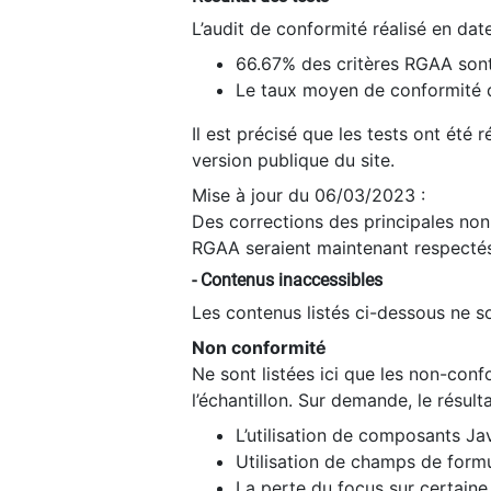
L’audit de conformité réalisé en da
66.67% des critères RGAA sont
Le taux moyen de conformité du
Il est précisé que les tests ont été
version publique du site.
Mise à jour du 06/03/2023 :
Des corrections des principales non-
RGAA seraient maintenant respectés
- Contenus inaccessibles
Les contenus listés ci-dessous ne so
Non conformité
Ne sont listées ici que les non-con
l’échantillon. Sur demande, le résult
L’utilisation de composants Ja
Utilisation de champs de formu
La perte du focus sur certain