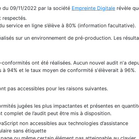
te du 09/11/2022 par la société
Empreinte Digitale
révèle qu
 respectés.
 service en ligne s’élève à 80% (information facultative).
 réalisés sur un environnement de pré-production. Les résulta
conformités ont été réalisées. Aucun nouvel audit n'a depui
 à 94% et le taux moyen de conformité s'élèverait à 96%.
nt pas accessibles pour les raisons suivantes.
formités jugées les plus impactantes et présentes en quanti
at complet de l’audit peut être mis à disposition.
vaScript non accessibles aux technologies d’assistance
laire sans étiquette
e page ou même certain élément pas atteignable au clavier