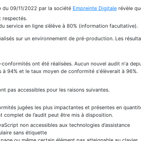
te du 09/11/2022 par la société
Empreinte Digitale
révèle qu
 respectés.
 service en ligne s’élève à 80% (information facultative).
 réalisés sur un environnement de pré-production. Les résulta
conformités ont été réalisées. Aucun nouvel audit n'a depui
 à 94% et le taux moyen de conformité s'élèverait à 96%.
nt pas accessibles pour les raisons suivantes.
formités jugées les plus impactantes et présentes en quanti
at complet de l’audit peut être mis à disposition.
vaScript non accessibles aux technologies d’assistance
laire sans étiquette
e page ou même certain élément pas atteignable au clavier