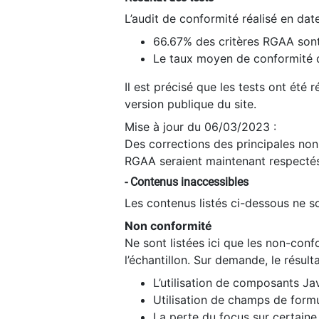
L’audit de conformité réalisé en da
66.67% des critères RGAA sont
Le taux moyen de conformité du
Il est précisé que les tests ont été
version publique du site.
Mise à jour du 06/03/2023 :
Des corrections des principales non-
RGAA seraient maintenant respectés
- Contenus inaccessibles
Les contenus listés ci-dessous ne so
Non conformité
Ne sont listées ici que les non-con
l’échantillon. Sur demande, le résult
L’utilisation de composants Ja
Utilisation de champs de formu
La perte du focus sur certain