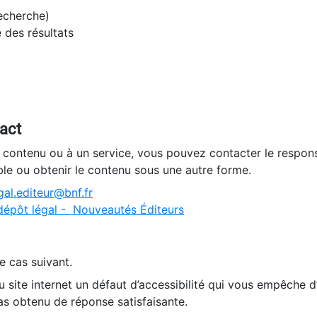
recherche)
e des résultats
tact
n contenu ou à un service, vous pouvez contacter le respons
ble ou obtenir le contenu sous une autre forme.
al.editeur@bnf.fr
dépôt légal - Nouveautés Éditeurs
e cas suivant.
 site internet un défaut d’accessibilité qui vous empêche 
as obtenu de réponse satisfaisante.