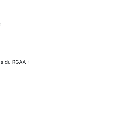
:
sts du RGAA :