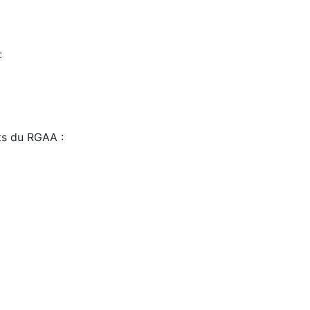
:
sts du RGAA :