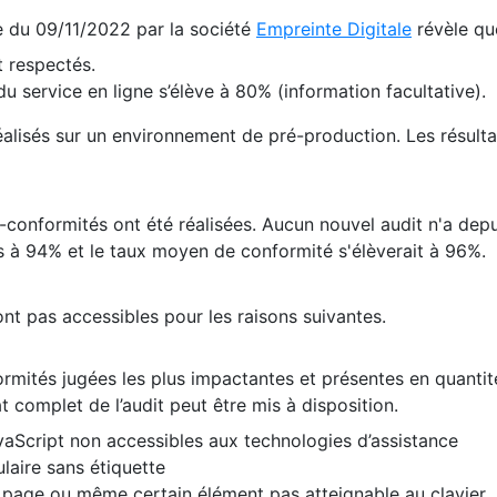
te du 09/11/2022 par la société
Empreinte Digitale
révèle qu
 respectés.
 service en ligne s’élève à 80% (information facultative).
 réalisés sur un environnement de pré-production. Les résulta
conformités ont été réalisées. Aucun nouvel audit n'a depui
 à 94% et le taux moyen de conformité s'élèverait à 96%.
nt pas accessibles pour les raisons suivantes.
formités jugées les plus impactantes et présentes en quanti
at complet de l’audit peut être mis à disposition.
vaScript non accessibles aux technologies d’assistance
laire sans étiquette
e page ou même certain élément pas atteignable au clavier