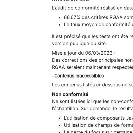
L’audit de conformité réalisé en da
66.67% des critères RGAA sont
Le taux moyen de conformité du
Il est précisé que les tests ont été
version publique du site.
Mise à jour du 06/03/2023 :
Des corrections des principales non-
RGAA seraient maintenant respectés
- Contenus inaccessibles
Les contenus listés ci-dessous ne so
Non conformité
Ne sont listées ici que les non-con
l’échantillon. Sur demande, le résult
L’utilisation de composants Ja
Utilisation de champs de formu
La perte du focus sur certain