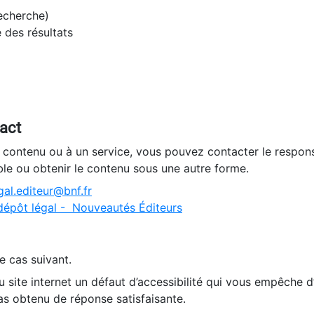
recherche)
e des résultats
tact
n contenu ou à un service, vous pouvez contacter le respons
ble ou obtenir le contenu sous une autre forme.
al.editeur@bnf.fr
dépôt légal - Nouveautés Éditeurs
e cas suivant.
 site internet un défaut d’accessibilité qui vous empêche 
as obtenu de réponse satisfaisante.