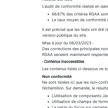
L’audit de conformité réalisé en da
66.67% des critères RGAA sont
Le taux moyen de conformité du
Il est précisé que les tests ont été
version publique du site.
Mise à jour du 06/03/2023 :
Des corrections des principales non-
RGAA seraient maintenant respectés
- Contenus inaccessibles
Les contenus listés ci-dessous ne so
Non conformité
Ne sont listées ici que les non-con
l’échantillon. Sur demande, le résult
L’utilisation de composants Ja
Utilisation de champs de formu
La perte du focus sur certain