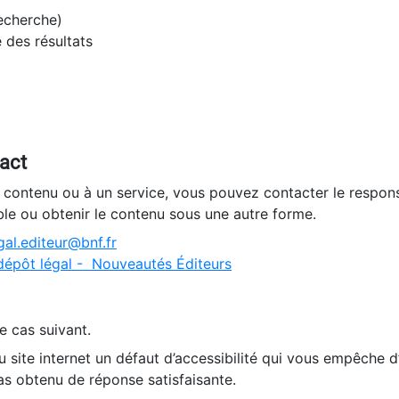
recherche)
e des résultats
tact
n contenu ou à un service, vous pouvez contacter le respons
ble ou obtenir le contenu sous une autre forme.
al.editeur@bnf.fr
dépôt légal - Nouveautés Éditeurs
e cas suivant.
 site internet un défaut d’accessibilité qui vous empêche 
as obtenu de réponse satisfaisante.