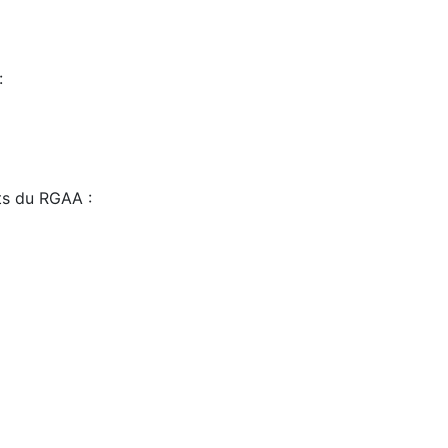
:
sts du RGAA :