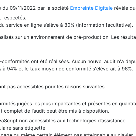
te du 09/11/2022 par la société
Empreinte Digitale
révèle qu
 respectés.
 service en ligne s’élève à 80% (information facultative).
 réalisés sur un environnement de pré-production. Les résulta
conformités ont été réalisées. Aucun nouvel audit n'a depui
 à 94% et le taux moyen de conformité s'élèverait à 96%.
nt pas accessibles pour les raisons suivantes.
formités jugées les plus impactantes et présentes en quanti
at complet de l’audit peut être mis à disposition.
vaScript non accessibles aux technologies d’assistance
laire sans étiquette
e page ou même certain élément pas atteignable au clavier