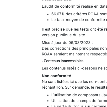
L’audit de conformité réalisé en da
66.67% des critères RGAA sont
Le taux moyen de conformité du
Il est précisé que les tests ont été
version publique du site.
Mise à jour du 06/03/2023 :
Des corrections des principales non-
RGAA seraient maintenant respectés
- Contenus inaccessibles
Les contenus listés ci-dessous ne so
Non conformité
Ne sont listées ici que les non-con
l’échantillon. Sur demande, le résult
L’utilisation de composants Ja
Utilisation de champs de formu
La perte du focus sur certain