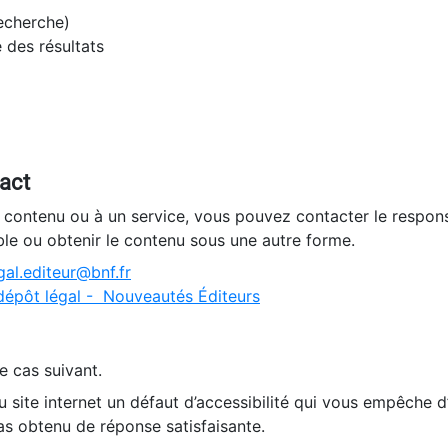
recherche)
e des résultats
tact
n contenu ou à un service, vous pouvez contacter le respons
ble ou obtenir le contenu sous une autre forme.
al.editeur@bnf.fr
dépôt légal - Nouveautés Éditeurs
e cas suivant.
 site internet un défaut d’accessibilité qui vous empêche 
as obtenu de réponse satisfaisante.