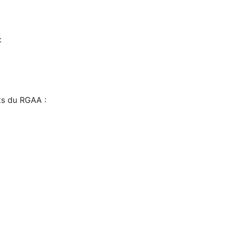
:
sts du RGAA :