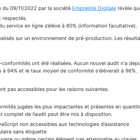
te du 09/11/2022 par la société
Empreinte Digitale
révèle qu
 respectés.
 service en ligne s’élève à 80% (information facultative).
 réalisés sur un environnement de pré-production. Les résulta
conformités ont été réalisées. Aucun nouvel audit n'a depui
 à 94% et le taux moyen de conformité s'élèverait à 96%.
nt pas accessibles pour les raisons suivantes.
formités jugées les plus impactantes et présentes en quanti
at complet de l’audit peut être mis à disposition.
vaScript non accessibles aux technologies d’assistance
laire sans étiquette
e page ou même certain élément pas atteignable au clavier