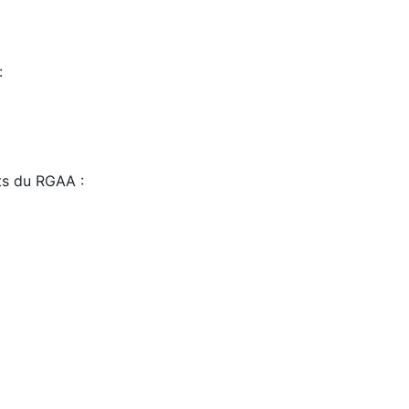
:
sts du RGAA :