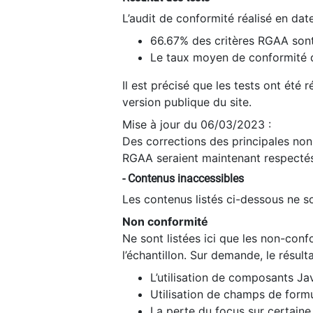
L’audit de conformité réalisé en da
66.67% des critères RGAA sont
Le taux moyen de conformité du
Il est précisé que les tests ont été
version publique du site.
Mise à jour du 06/03/2023 :
Des corrections des principales non-
RGAA seraient maintenant respectés
- Contenus inaccessibles
Les contenus listés ci-dessous ne so
Non conformité
Ne sont listées ici que les non-con
l’échantillon. Sur demande, le résult
L’utilisation de composants Ja
Utilisation de champs de formu
La perte du focus sur certain