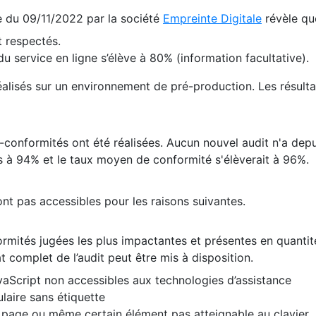
te du 09/11/2022 par la société
Empreinte Digitale
révèle qu
 respectés.
 service en ligne s’élève à 80% (information facultative).
 réalisés sur un environnement de pré-production. Les résulta
conformités ont été réalisées. Aucun nouvel audit n'a depui
 à 94% et le taux moyen de conformité s'élèverait à 96%.
nt pas accessibles pour les raisons suivantes.
formités jugées les plus impactantes et présentes en quanti
at complet de l’audit peut être mis à disposition.
vaScript non accessibles aux technologies d’assistance
laire sans étiquette
e page ou même certain élément pas atteignable au clavier