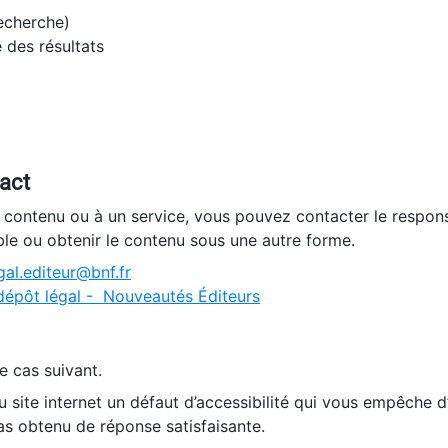
recherche)
e des résultats
tact
n contenu ou à un service, vous pouvez contacter le respons
ble ou obtenir le contenu sous une autre forme.
al.editeur@bnf.fr
dépôt légal - Nouveautés Éditeurs
e cas suivant.
 site internet un défaut d’accessibilité qui vous empêche 
as obtenu de réponse satisfaisante.