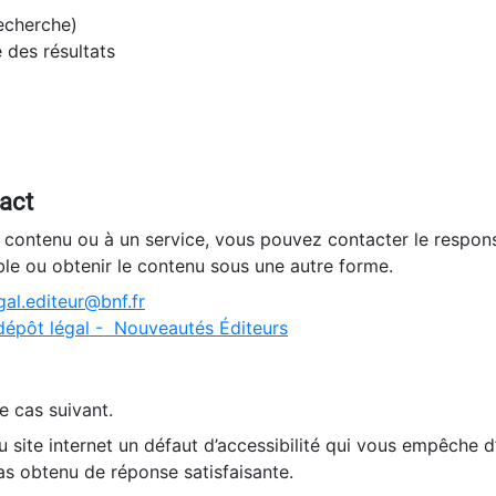
recherche)
e des résultats
tact
n contenu ou à un service, vous pouvez contacter le respons
ble ou obtenir le contenu sous une autre forme.
al.editeur@bnf.fr
dépôt légal - Nouveautés Éditeurs
e cas suivant.
 site internet un défaut d’accessibilité qui vous empêche 
as obtenu de réponse satisfaisante.