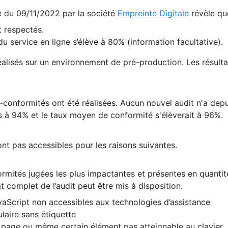
te du 09/11/2022 par la société
Empreinte Digitale
révèle qu
 respectés.
 service en ligne s’élève à 80% (information facultative).
 réalisés sur un environnement de pré-production. Les résulta
conformités ont été réalisées. Aucun nouvel audit n'a depui
 à 94% et le taux moyen de conformité s'élèverait à 96%.
nt pas accessibles pour les raisons suivantes.
formités jugées les plus impactantes et présentes en quanti
at complet de l’audit peut être mis à disposition.
vaScript non accessibles aux technologies d’assistance
laire sans étiquette
e page ou même certain élément pas atteignable au clavier