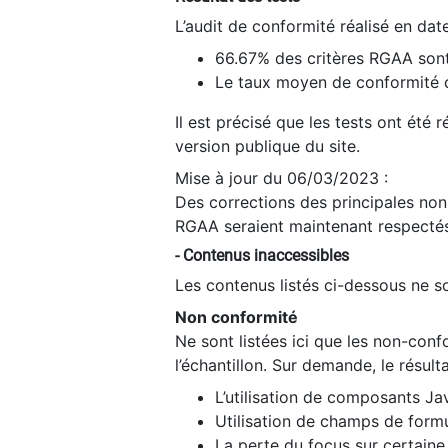
L’audit de conformité réalisé en da
66.67% des critères RGAA sont
Le taux moyen de conformité du
Il est précisé que les tests ont été
version publique du site.
Mise à jour du 06/03/2023 :
Des corrections des principales non-
RGAA seraient maintenant respectés
- Contenus inaccessibles
Les contenus listés ci-dessous ne so
Non conformité
Ne sont listées ici que les non-con
l’échantillon. Sur demande, le résult
L’utilisation de composants Ja
Utilisation de champs de formu
La perte du focus sur certain