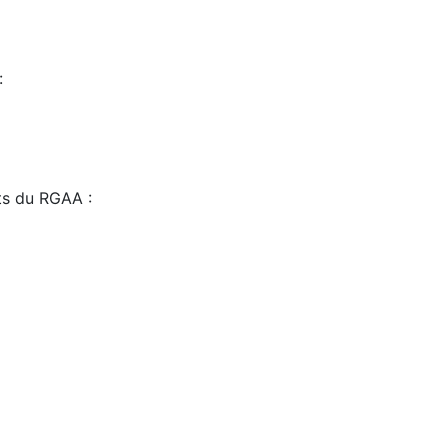
:
sts du RGAA :