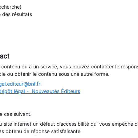
recherche)
e des résultats
tact
n contenu ou à un service, vous pouvez contacter le respons
ble ou obtenir le contenu sous une autre forme.
al.editeur@bnf.fr
dépôt légal - Nouveautés Éditeurs
e cas suivant.
 site internet un défaut d’accessibilité qui vous empêche 
as obtenu de réponse satisfaisante.