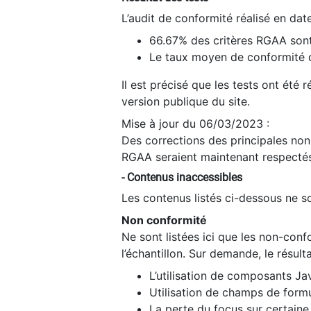
L’audit de conformité réalisé en da
66.67% des critères RGAA sont
Le taux moyen de conformité du
Il est précisé que les tests ont été
version publique du site.
Mise à jour du 06/03/2023 :
Des corrections des principales non-
RGAA seraient maintenant respectés
- Contenus inaccessibles
Les contenus listés ci-dessous ne so
Non conformité
Ne sont listées ici que les non-con
l’échantillon. Sur demande, le résult
L’utilisation de composants Ja
Utilisation de champs de formu
La perte du focus sur certain