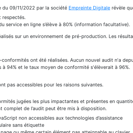
te du 09/11/2022 par la société
Empreinte Digitale
révèle qu
 respectés.
 service en ligne s’élève à 80% (information facultative).
 réalisés sur un environnement de pré-production. Les résulta
conformités ont été réalisées. Aucun nouvel audit n'a depui
 à 94% et le taux moyen de conformité s'élèverait à 96%.
nt pas accessibles pour les raisons suivantes.
formités jugées les plus impactantes et présentes en quanti
at complet de l’audit peut être mis à disposition.
vaScript non accessibles aux technologies d’assistance
laire sans étiquette
e page ou même certain élément pas atteignable au clavier