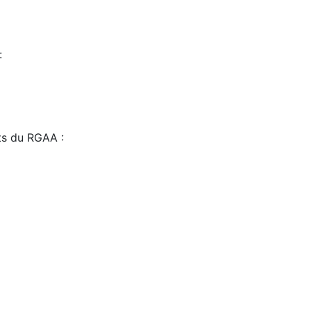
:
sts du RGAA :