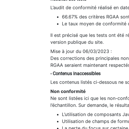
L’audit de conformité réalisé en da
66.67% des critères RGAA sont
Le taux moyen de conformité du
Il est précisé que les tests ont été
version publique du site.
Mise à jour du 06/03/2023 :
Des corrections des principales non-
RGAA seraient maintenant respectés
- Contenus inaccessibles
Les contenus listés ci-dessous ne so
Non conformité
Ne sont listées ici que les non-con
l’échantillon. Sur demande, le résult
L’utilisation de composants Ja
Utilisation de champs de formu
La perte du focus sur certain