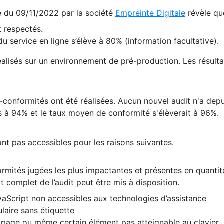
te du 09/11/2022 par la société
Empreinte Digitale
révèle qu
 respectés.
 service en ligne s’élève à 80% (information facultative).
 réalisés sur un environnement de pré-production. Les résulta
conformités ont été réalisées. Aucun nouvel audit n'a depui
 à 94% et le taux moyen de conformité s'élèverait à 96%.
nt pas accessibles pour les raisons suivantes.
formités jugées les plus impactantes et présentes en quanti
at complet de l’audit peut être mis à disposition.
vaScript non accessibles aux technologies d’assistance
laire sans étiquette
e page ou même certain élément pas atteignable au clavier