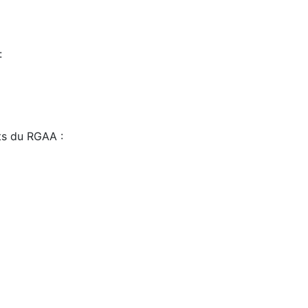
:
sts du RGAA :