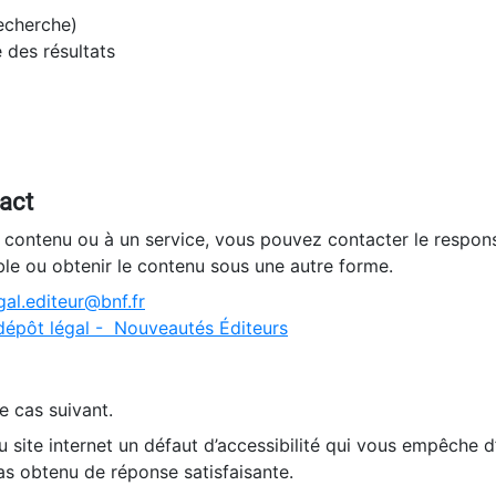
recherche)
e des résultats
tact
n contenu ou à un service, vous pouvez contacter le respons
ble ou obtenir le contenu sous une autre forme.
al.editeur@bnf.fr
dépôt légal - Nouveautés Éditeurs
e cas suivant.
 site internet un défaut d’accessibilité qui vous empêche 
as obtenu de réponse satisfaisante.