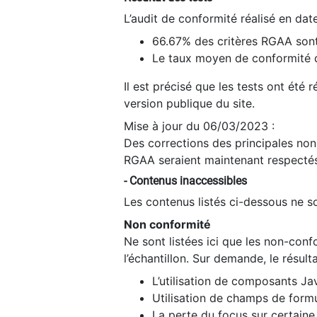
L’audit de conformité réalisé en da
66.67% des critères RGAA sont
Le taux moyen de conformité du
Il est précisé que les tests ont été
version publique du site.
Mise à jour du 06/03/2023 :
Des corrections des principales non-
RGAA seraient maintenant respectés
- Contenus inaccessibles
Les contenus listés ci-dessous ne so
Non conformité
Ne sont listées ici que les non-con
l’échantillon. Sur demande, le résult
L’utilisation de composants Ja
Utilisation de champs de formu
La perte du focus sur certain