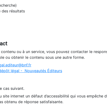
recherche)
e des résultats
tact
n contenu ou à un service, vous pouvez contacter le respons
ble ou obtenir le contenu sous une autre forme.
al.editeur@bnf.fr
dépôt légal - Nouveautés Éditeurs
e cas suivant.
 site internet un défaut d’accessibilité qui vous empêche 
as obtenu de réponse satisfaisante.