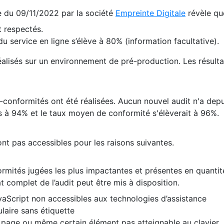
te du 09/11/2022 par la société
Empreinte Digitale
révèle qu
 respectés.
 service en ligne s’élève à 80% (information facultative).
 réalisés sur un environnement de pré-production. Les résulta
conformités ont été réalisées. Aucun nouvel audit n'a depui
 à 94% et le taux moyen de conformité s'élèverait à 96%.
nt pas accessibles pour les raisons suivantes.
formités jugées les plus impactantes et présentes en quanti
at complet de l’audit peut être mis à disposition.
vaScript non accessibles aux technologies d’assistance
laire sans étiquette
e page ou même certain élément pas atteignable au clavier