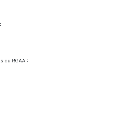
:
sts du RGAA :