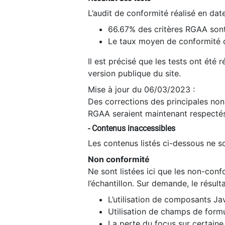
L’audit de conformité réalisé en da
66.67% des critères RGAA sont
Le taux moyen de conformité du
Il est précisé que les tests ont été
version publique du site.
Mise à jour du 06/03/2023 :
Des corrections des principales non-
RGAA seraient maintenant respectés
- Contenus inaccessibles
Les contenus listés ci-dessous ne so
Non conformité
Ne sont listées ici que les non-con
l’échantillon. Sur demande, le résult
L’utilisation de composants Ja
Utilisation de champs de formu
La perte du focus sur certain