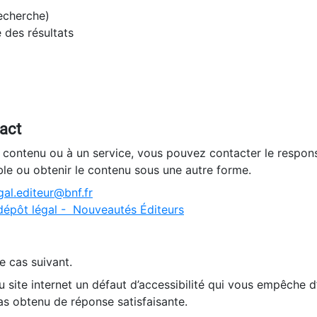
recherche)
e des résultats
tact
n contenu ou à un service, vous pouvez contacter le respons
ble ou obtenir le contenu sous une autre forme.
al.editeur@bnf.fr
dépôt légal - Nouveautés Éditeurs
e cas suivant.
 site internet un défaut d’accessibilité qui vous empêche 
as obtenu de réponse satisfaisante.