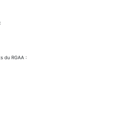
:
sts du RGAA :