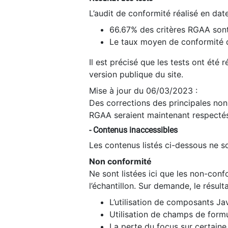
L’audit de conformité réalisé en da
66.67% des critères RGAA sont
Le taux moyen de conformité du
Il est précisé que les tests ont été
version publique du site.
Mise à jour du 06/03/2023 :
Des corrections des principales non-
RGAA seraient maintenant respectés
- Contenus inaccessibles
Les contenus listés ci-dessous ne so
Non conformité
Ne sont listées ici que les non-con
l’échantillon. Sur demande, le résult
L’utilisation de composants Ja
Utilisation de champs de formu
La perte du focus sur certain