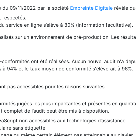
te du 09/11/2022 par la société
Empreinte Digitale
révèle qu
 respectés.
 service en ligne s’élève à 80% (information facultative).
 réalisés sur un environnement de pré-production. Les résulta
conformités ont été réalisées. Aucun nouvel audit n'a depui
 à 94% et le taux moyen de conformité s'élèverait à 96%.
nt pas accessibles pour les raisons suivantes.
formités jugées les plus impactantes et présentes en quanti
at complet de l’audit peut être mis à disposition.
vaScript non accessibles aux technologies d’assistance
laire sans étiquette
e page ou même certain élément pas atteignable au clavier