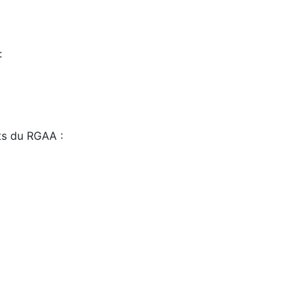
:
sts du RGAA :