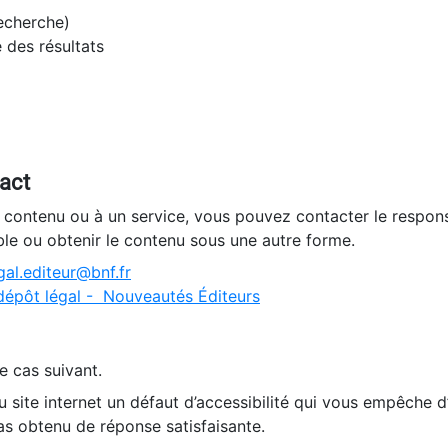
recherche)
e des résultats
tact
n contenu ou à un service, vous pouvez contacter le respons
ble ou obtenir le contenu sous une autre forme.
al.editeur@bnf.fr
dépôt légal - Nouveautés Éditeurs
e cas suivant.
 site internet un défaut d’accessibilité qui vous empêche 
as obtenu de réponse satisfaisante.