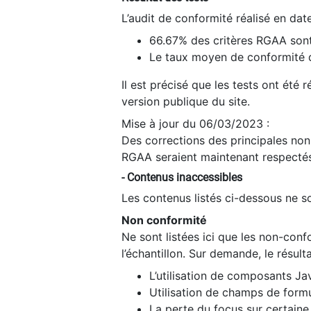
L’audit de conformité réalisé en da
66.67% des critères RGAA sont
Le taux moyen de conformité du
Il est précisé que les tests ont été
version publique du site.
Mise à jour du 06/03/2023 :
Des corrections des principales non-
RGAA seraient maintenant respectés
- Contenus inaccessibles
Les contenus listés ci-dessous ne so
Non conformité
Ne sont listées ici que les non-con
l’échantillon. Sur demande, le résult
L’utilisation de composants Ja
Utilisation de champs de formu
La perte du focus sur certain