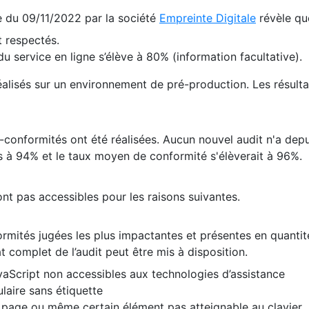
te du 09/11/2022 par la société
Empreinte Digitale
révèle qu
 respectés.
 service en ligne s’élève à 80% (information facultative).
 réalisés sur un environnement de pré-production. Les résulta
conformités ont été réalisées. Aucun nouvel audit n'a depui
 à 94% et le taux moyen de conformité s'élèverait à 96%.
nt pas accessibles pour les raisons suivantes.
formités jugées les plus impactantes et présentes en quanti
at complet de l’audit peut être mis à disposition.
vaScript non accessibles aux technologies d’assistance
laire sans étiquette
e page ou même certain élément pas atteignable au clavier