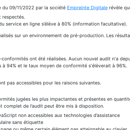
te du 09/11/2022 par la société
Empreinte Digitale
révèle qu
 respectés.
 service en ligne s’élève à 80% (information facultative).
 réalisés sur un environnement de pré-production. Les résulta
conformités ont été réalisées. Aucun nouvel audit n'a depui
 à 94% et le taux moyen de conformité s'élèverait à 96%.
nt pas accessibles pour les raisons suivantes.
formités jugées les plus impactantes et présentes en quanti
at complet de l’audit peut être mis à disposition.
vaScript non accessibles aux technologies d’assistance
laire sans étiquette
e page ou même certain élément pas atteignable au clavier