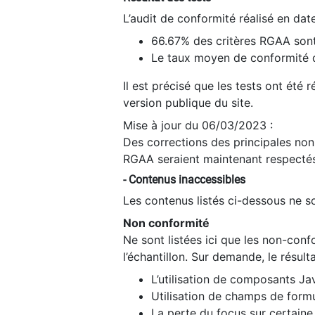
L’audit de conformité réalisé en da
66.67% des critères RGAA sont
Le taux moyen de conformité du
Il est précisé que les tests ont été
version publique du site.
Mise à jour du 06/03/2023 :
Des corrections des principales non-
RGAA seraient maintenant respectés
- Contenus inaccessibles
Les contenus listés ci-dessous ne so
Non conformité
Ne sont listées ici que les non-con
l’échantillon. Sur demande, le résult
L’utilisation de composants Ja
Utilisation de champs de formu
La perte du focus sur certain