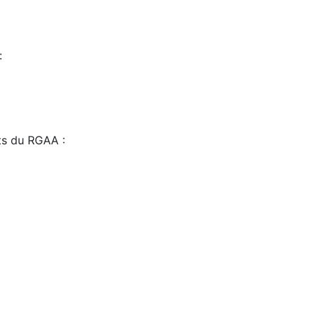
:
sts du RGAA :