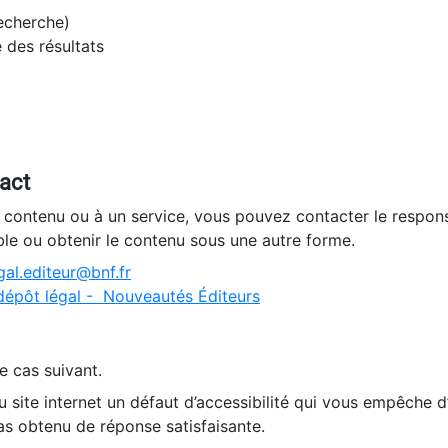
recherche)
e des résultats
tact
n contenu ou à un service, vous pouvez contacter le respons
ble ou obtenir le contenu sous une autre forme.
al.editeur@bnf.fr
dépôt légal - Nouveautés Éditeurs
e cas suivant.
 site internet un défaut d’accessibilité qui vous empêche 
as obtenu de réponse satisfaisante.